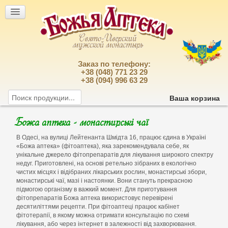
Заказ по телефону:
+38 (048) 771 23 29
+38 (094) 996 63 29
Ваша корзина
Божа аптека - монастирські чаї
В Одесі, на вулиці Лейтенанта Шмiдта 16, працює єдина в Україні
«Божа аптека» (фітоаптека), яка зарекомендувала себе, як
унікальне джерело фітопрепаратів для лікування широкого спектру
недуг. Приготовлені, на основі ретельно зібраних в екологічно
чистих місцях і відібраних лікарських рослин, монастирські збори,
монастирські чаї, мазі і настоянки. Вони стануть прекрасною
підмогою організму в важкий момент. Для приготування
фітопрепаратів Божа аптека використовує перевірені
десятиліттями рецепти. При фітоаптеці працює кабінет
фітотерапії, в якому можна отримати консультацію по схемі
лікування, або через інтернет в залежності від захворювання.