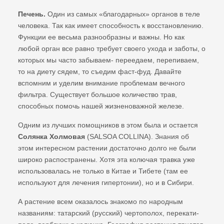
Печень.
Один из самых «благодарных» органов в теле
человека. Так как имеет способность к восстановлению.
Функции ее весьма разнообразны и важны. Но как
любой орган все равно требует своего ухода и заботы, о
которых мы часто забываем- переедаем, перепиваем,
то на диету сядем, то съедим фаст-фуд. Давайте
вспомним и уделим внимание проблемам вечного
фильтра. Существует большое количество трав,
способных помочь нашей жизненоважной железе.
Одним из лучших помощников в этом была и остается
Солянка Холмовая
(SALSOA COLLINA). Знания об
этом интересном растении достаточно долго не были
широко распостранены. Хотя эта колючая травка уже
использовалась не только в Китае и Тибете (там ее
используют для лечения гипертонии), но и в Сибири.
А растение всем оказалось знакомо по народным
названиям: татарский (русский) чертополох, перекати-