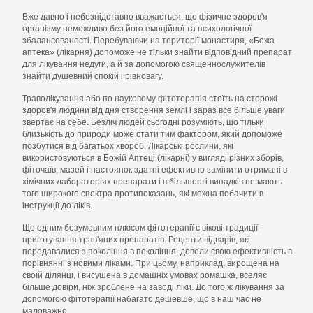
Вже давно і небезпідставно вважається, що фізичне здоров'я
організму неможливо без його емоційної та психологічної
збалансованості. Перебуваючи на території монастиря, «Божа
аптека» (лікарня) допоможе не тільки знайти відповідний препарат
для лікування недуги, а й за допомогою священнослужителів
знайти душевний спокій і рівновагу.
Траволікування або по науковому фітотерапія стоїть на сторожі
здоров'я людини від дня створення землі і зараз все більше уваги
звертає на себе. Безліч людей сьогодні розуміють, що тільки
близькість до природи може стати тим фактором, який допоможе
позбутися від багатьох хвороб. Лікарські рослини, які
використовуються в Божій Аптеці (лікарні) у вигляді різних зборів,
фіточаїв, мазей і настоянок здатні ефективно замінити отримані в
хімічних лабораторіях препарати і в більшості випадків не мають
того широкого спектра протипоказань, які можна побачити в
інструкції до ліків.
Ще одним безумовним плюсом фітотерапії є вікові традиції
приготування трав'яних препаратів. Рецепти відварів, які
передавалися з покоління в покоління, довели свою ефективність в
порівнянні з новими ліками. При цьому, наприклад, вирощена на
своїй ділянці, і висушена в домашніх умовах ромашка, вселяє
більше довіри, ніж зроблене на заводі ліки. До того ж лікування за
допомогою фітотерапії набагато дешевше, що в наш час не
маловажно.