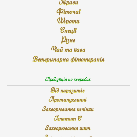
Трави
Фіточаї
Шроти
Спеції
Різне
Чай та кава
Ветеринарна фітотерапія
Продукція по хворобах
Від паразитів
Протипухлинні
Захворювання печінки
Гепатит С
Захворювання шкт