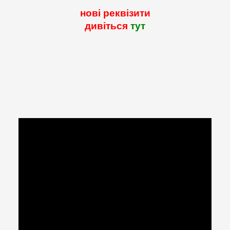
нові реквізити
дивіться
тут