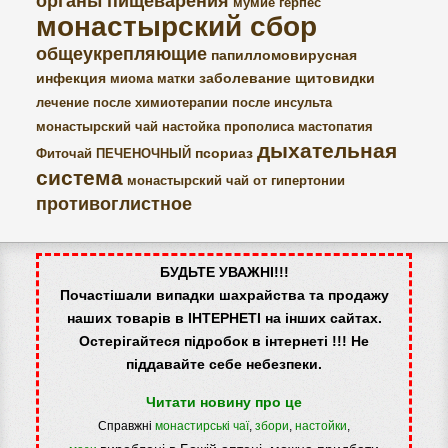
органы пищеварения
мумие
герпес
монастырский сбор
общеукрепляющие
папилломовирусная
инфекция
заболевание щитовидки
миома матки
лечение после химиотерапии
после инсульта
монастырский чай
настойка прополиса
мастопатия
дыхательная
псориаз
Фиточай ПЕЧЕНОЧНЫЙ
система
монастырский чай от гипертонии
противоглистное
БУДЬТЕ УВАЖНІ!!!
Почастішали випадки шахрайства та продажу
наших товарів в ІНТЕРНЕТІ на інших сайтах.
Остерігайтеся підробок в інтернеті !!! Не
піддавайте себе небезпеки.
Читати новину про це
Справжні
монастирські чаї
,
збори
,
настойки
,