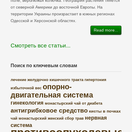
поле, верблюжья колючка. География растения тянется
от северной Америки до восточной Европы. На
территории Украины произрастает в южных регионах
Одесской и Херсонской областях.
Read more...
Смотреть все статьи...
Поиск по ключевым словам
лечение желудочно кишечного тракта
гипертония
опорно-
избыточной вес
двигательная система
гинекология
монастырский чай от диабета
антигрибковое средство
кисты в почках
нервная
чай монастырский
женский сбор трав
система