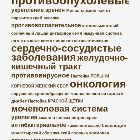
противоопухолевые
укрепление зрения
Монастырский чай от
паразитов
гриб веселка
противовоспалительное
антигельминтный
солнечный лишай
цитварное семя
иммунная система
пятна на коже
киста яичников
антисептическое
сердечно-сосудистые
заболевания
желудочно-
кишечный тракт
противовирусное
Настойка ПОЛЫНИ
онкология
КОРНЕВОЙ ЖЕНСКИЙ СБОР
сахарный
нарушение кровообращения
чистка печени
диабет
Настойка КРАСНОЙ ЩЕТКИ
мочеполовая система
урология
камни в почках
петров крест
антибактериальное
бесплодие
каменное масло
монастырский сбор женский
солянка холмовая