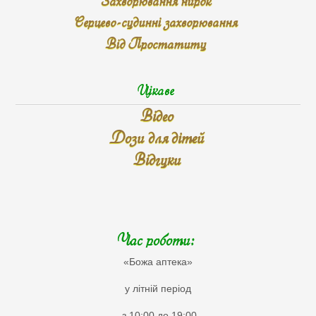
Захворювання нирок
Серцево-судинні захворювання
Від Простатиту
Цікаве
Відео
Дози для дітей
Відгуки
Час роботи:
«Божа аптека»
у літній період
з 10:00 до 19:00