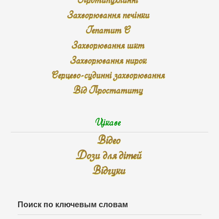
Захворювання печінки
Гепатит С
Захворювання шкт
Захворювання нирок
Серцево-судинні захворювання
Від Простатиту
Цікаве
Відео
Дози для дітей
Відгуки
Поиск по ключевым словам