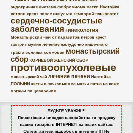
псориаз
эндокринная система
фибромиома матки
Настойка
петров крест
после инсульта
геморрой
панкреатит
сердечно-сосудистые
заболевания
гинекология
Монастырский чай от паразитов
петров крест
гастрит
мумие
лечение желудочно кишечного
монастырский
тракта
солянка холмовая
сбор
КОРНЕВОЙ ЖЕНСКИЙ СБОР
противоопухолевые
лечение печени
Настойка
монастырский чай
ПОЛЫНИ
миома матки
пятна на коже
кисты в почках
органы пищеварения
БУДЬТЕ УВАЖНІ!!!
Почастішали випадки шахрайства та продажу
наших товарів в ІНТЕРНЕТІ на інших сайтах.
Остерігайтеся підробок в інтернеті !!! Не