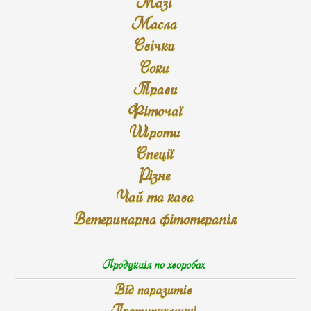
Мазі
Масла
Свічки
Соки
Трави
Фіточаї
Шроти
Спеції
Різне
Чай та кава
Ветеринарна фітотерапія
Продукція по хворобах
Від паразитів
Протипухлинні