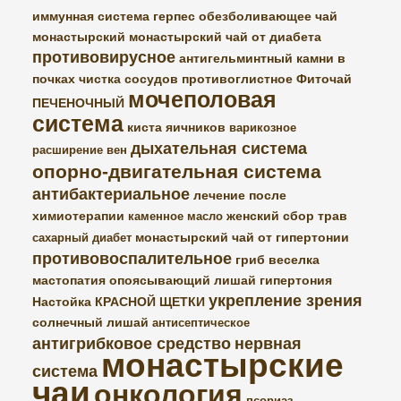
иммунная система
герпес
обезболивающее
чай
монастырский
монастырский чай от диабета
противовирусное
антигельминтный
камни в
почках
чистка сосудов
противоглистное
Фиточай
мочеполовая
ПЕЧЕНОЧНЫЙ
система
киста яичников
варикозное
дыхательная система
расширение вен
опорно-двигательная система
антибактериальное
лечение после
химиотерапии
женский сбор трав
каменное масло
монастырский чай от гипертонии
сахарный диабет
противовоспалительное
гриб веселка
мастопатия
опоясывающий лишай
гипертония
укрепление зрения
Настойка КРАСНОЙ ЩЕТКИ
солнечный лишай
антисептическое
антигрибковое средство
нервная
монастырские
система
чаи
онкология