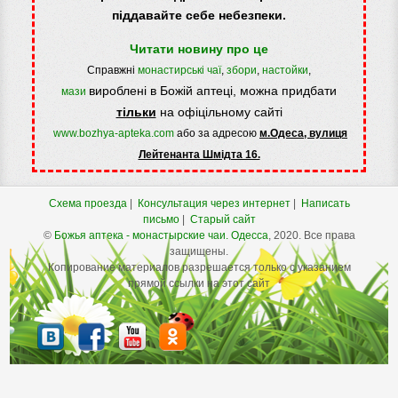
піддавайте себе небезпеки.
Читати новину про це
Справжні
монастирські чаї
,
збори
,
настойки
,
вироблені в Божій аптеці, можна придбати
мази
тільки
на офіцільному сайті
www.bozhya-apteka.com
або за адресою
м.Одеса, вулиця
Лейтенанта Шмідта 16.
Схема проезда
|
Консультация через интернет
|
Написать
письмо
|
Старый сайт
©
Божья аптека - монастырские чаи.
Одесса
, 2020. Все права
защищены.
Копирование материалов разрешается только с указанием
прямой ссылки на этот сайт