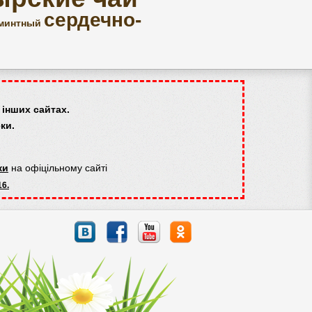
сердечно-
минтный
інших сайтах.
ки.
ки
на офіцільному сайті
16.