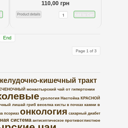
110,00 грн
Product details
End
Page 1 of 3
желудочно-кишечный тракт
ПЕЧЕНОЧНЫЙ
монастырский чай от гипертонии
холевые
урология
Настойка КРАСНОЙ
ечный лишай
гриб веселка
камни в
кисты в почках
онкология
ма
псориаз
сахарный диабет
ная система
противоглистное
антисептическое
ырские чаи