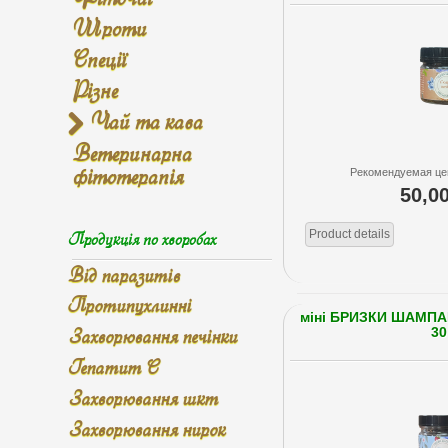
Шроти
Спеції
Різне
Чай та кава
Ветеринарна
фітотерапія
Рекомендуемая це
50,0
Продукція по хворобах
Product details
Від паразитів
Протипухлинні
міні БРИЗКИ ШАМПА
Захворювання печінки
30
Гепатит С
Захворювання шкт
Захворювання нирок