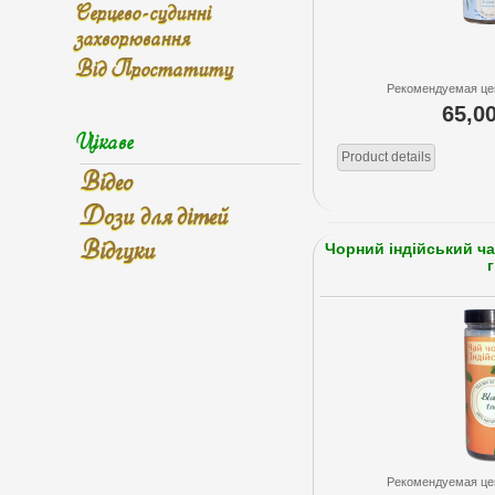
Серцево-судинні
захворювання
Від Простатиту
Рекомендуемая це
65,0
Цікаве
Product details
Відео
Дози для дітей
Відгуки
Чорний індійський ч
г
Рекомендуемая це