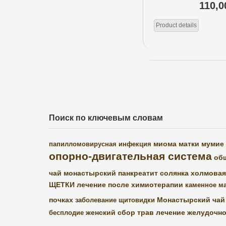
110,0
Product details
Поиск по ключевым словам
миома матки
мумие
папилломовирусная инфекция
опорно-двигательная система
об
чай монастырский
панкреатит
солянка холмовая
ЩЕТКИ
лечение после химиотерапии
каменное м
почках
Монастырский чай 
заболевание щитовидки
женский сбор трав
лечение желудочно
бесплодие