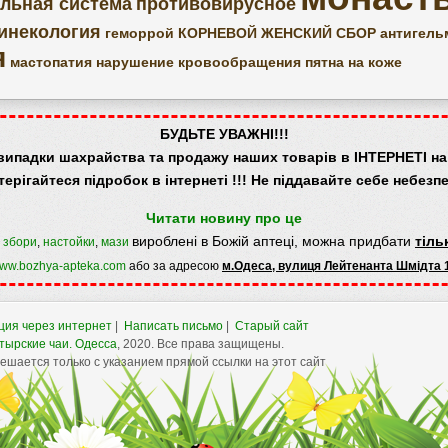
льная система
противовирусное
инекология
геморрой
КОРНЕВОЙ ЖЕНСКИЙ СБОР
антигель
я
мастопатия
нарушение кровообращения
пятна на коже
БУДЬТЕ УВАЖНІ!!!
випадки шахрайства та продажу наших товарів в ІНТЕРНЕТІ на 
терігайтеся підробок в інтернеті !!! Не піддавайте себе небезпе
Читати новину про це
вироблені в Божій аптеці, можна придбати
тіль
,
збори
,
настойки
,
мази
ww.bozhya-apteka.com
або за адресою
м.Одеса, вулиця Лейтенанта Шмідта 
ция через интернет
|
Написать письмо
|
Старый сайт
тырские чаи.
Одесса
, 2020. Все права защищены.
шается только с указанием прямой ссылки на этот сайт