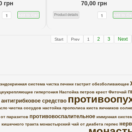
0 грн
70,00 грн
Product details
2
3
Next
Start
Prev
1
эндокринная система
гастрит
обезболивающее
чистка печени
щеукрепляющие
гипертония
Настойка петров крест
Фиточай 
противоопу
антигрибковое средство
чистка сосудов
настойка прополиса
киста яичников
солн
асло
противовоспалительное
от паразитов
иммунная систе
нерв
 кишечного тракта
монастырский чай от диабета
герпес
монаст