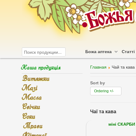
Божа аптека
Статті
Наша продукція
Главная
Чай та кава
Витяжки
Sort by
Мазі
Ordering +/-
Масла
Свічки
Чаї та кава
Соки
Трави
міні СКАРБИ
Фіточаї