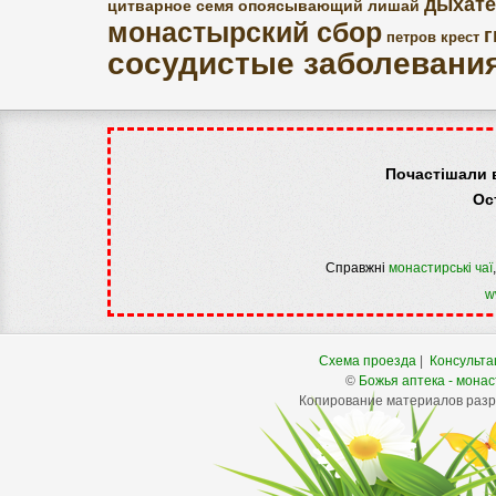
дыхате
цитварное семя
опоясывающий лишай
монастырский сбор
г
петров крест
сосудистые заболевани
Почастішали 
Ос
Справжні
монастирські чаї
w
Схема проезда
|
Консульта
©
Божья аптека - монас
Копирование материалов разре