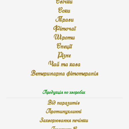
Свічки
Соки
Трави
Фіточаї
Шроти
Спеції
Різне
Чай та кава
Ветеринарна фітотерапія
Продукція по хворобах
Від паразитів
Протипухлинні
Захворювання печінки
Гепатит С