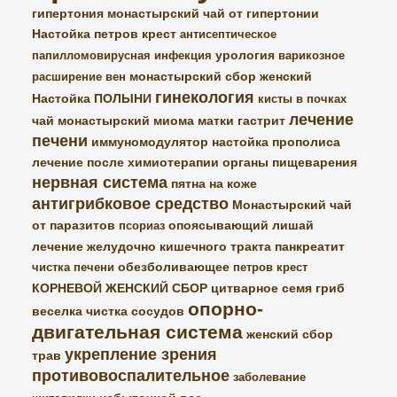
гипертония
монастырский чай от гипертонии
Настойка петров крест
антисептическое
урология
папилломовирусная инфекция
варикозное
монастырский сбор женский
расширение вен
гинекология
Настойка ПОЛЫНИ
кисты в почках
лечение
чай монастырский
миома матки
гастрит
печени
иммуномодулятор
настойка прополиса
лечение после химиотерапии
органы пищеварения
нервная система
пятна на коже
антигрибковое средство
Монастырский чай
от паразитов
опоясывающий лишай
псориаз
лечение желудочно кишечного тракта
панкреатит
обезболивающее
чистка печени
петров крест
КОРНЕВОЙ ЖЕНСКИЙ СБОР
цитварное семя
гриб
опорно-
веселка
чистка сосудов
двигательная система
женский сбор
укрепление зрения
трав
противовоспалительное
заболевание