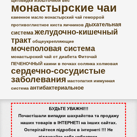
избыточной вес
щитовидки
монастырские чаи
геморрой
каменное масло
монастырский чай
дыхательная
противоглистное
киста яичников
желудочно-кишечный
система
тракт
общеукрепляющие
мочеполовая система
монастырский чай от диабета
Фиточай
ПЕЧЕНОЧНЫЙ
камни в почках
солянка холмовая
сердечно-сосудистые
заболевания
мастопатия
иммунная
антибактериальное
система
БУДЬТЕ УВАЖНІ!!!
Почастішали випадки шахрайства та продажу
наших товарів в ІНТЕРНЕТІ на інших сайтах.
Остерігайтеся підробок в інтернеті !!! Не
піддавайте себе небезпеки.