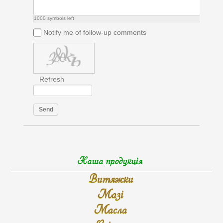
1000
symbols left
Notify me of follow-up comments
Refresh
Send
Наша продукція
Витяжки
Мазі
Масла