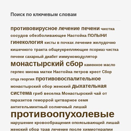
Поиск по ключевым словам
противовирусное
лечение печени
чистка
сосудов
обезболивающее
Настойка ПОЛЫНИ
гинекология
лечение желудочно
кисты в почках
кишечного тракта
общеукрепляющие
псориаз
чистка
иммуномодулятор
печени
сахарный диабет
монастырский сбор
каменное масло
герпес
миома матки
Настойка петров крест
Сбор
противовоспалительное
отца георгия
дыхательная
монастырский сбор женский
система
гриб веселка
Монастырский чай от
паразитов
геморрой
цитварное семя
антигельминтный
солнечный лишай
противоопухолевые
нарушение кровообращения
опоясывающий лишай
женский сбор трав
лечение после химиотерапии