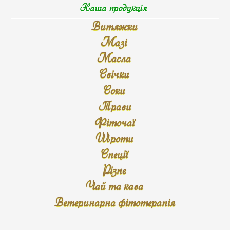
Наша продукція
Витяжки
Мазі
Масла
Свічки
Соки
Трави
Фіточаї
Шроти
Спеції
Різне
Чай та кава
Ветеринарна фітотерапія