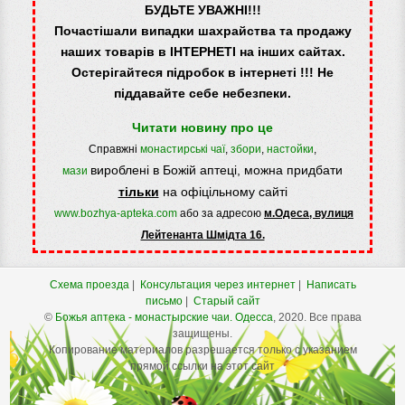
БУДЬТЕ УВАЖНІ!!!
Почастішали випадки шахрайства та продажу
наших товарів в ІНТЕРНЕТІ на інших сайтах.
Остерігайтеся підробок в інтернеті !!! Не
піддавайте себе небезпеки.
Читати новину про це
Справжні
монастирські чаї
,
збори
,
настойки
,
вироблені в Божій аптеці, можна придбати
мази
тільки
на офіцільному сайті
www.bozhya-apteka.com
або за адресою
м.Одеса, вулиця
Лейтенанта Шмідта 16.
Схема проезда
|
Консультация через интернет
|
Написать
письмо
|
Старый сайт
©
Божья аптека - монастырские чаи.
Одесса
, 2020. Все права
защищены.
Копирование материалов разрешается только с указанием
прямой ссылки на этот сайт