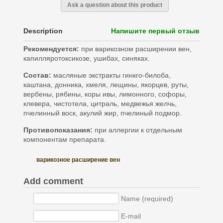
Ask a question about this product
Description
Напишите первый отзыв
Рекомендуется:
при варикозном расширении вен,
капилляротоксикозе, ушибах, синяках.
Состав:
масляные экстракты гинкго-билоба,
каштана, донника, хмеля, лещины, якорцев, руты,
вербены, рябины, коры ивы, лимонного, софоры,
клевера, чистотела, цитраль, медвежья желчь,
пчелинный воск, акулий жир, пчелиный подмор.
Противопоказания:
при аллергии к отдельным
компонентам препарата.
варикозное расширение вен
Add comment
Name (required)
E-mail