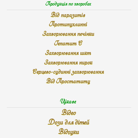
Продукція по хворобах
Від паразитів
Протипухлинні
Захворювання печінки
Гепатит С
Захворювання шкт
Захворювання нирок
Серцево-судинні захворювання
Від Простатиту
Цікаве
Відео
Дози для дітей
Відгуки