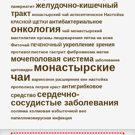
желудочно-кишечный
панкреатит
тракт
Настойка
монастырский чай
антисептическое
антибактериальное
КРАСНОЙ ЩЕТКИ
онкология
чай монастырский
мастопатия
органы пищеварения
пятна на коже
укрепление зрения
Фиточай ПЕЧЕНОЧНЫЙ
противоглистное
гастрит
фибромиома матки
мочеполовая система
заболевание
монастырские
щитовидки
чаи
настойка
варикозное расширение вен
антигрибковое
прополиса
петров крест
сердечно-
средство
сосудистые заболевания
солянка холмовая
избыточной вес
папилломовирусная инфекция