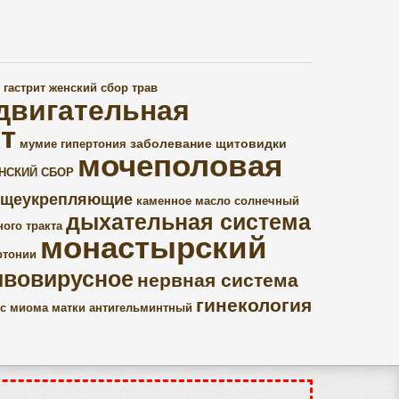
гастрит
женский сбор трав
двигательная
т
заболевание щитовидки
мумие
гипертония
мочеполовая
НСКИЙ СБОР
бщеукрепляющие
каменное масло
солнечный
дыхательная система
ого тракта
монастырский
ртонии
ивовирусное
нервная система
гинекология
с
миома матки
антигельминтный