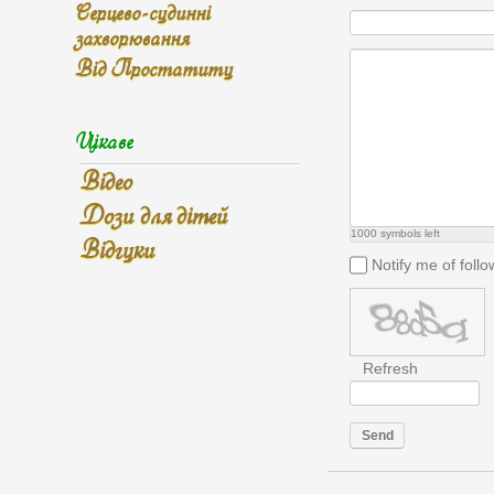
Серцево-судинні
захворювання
Від Простатиту
Цікаве
Відео
Дози для дітей
1000
symbols left
Відгуки
Notify me of fol
Refresh
Send