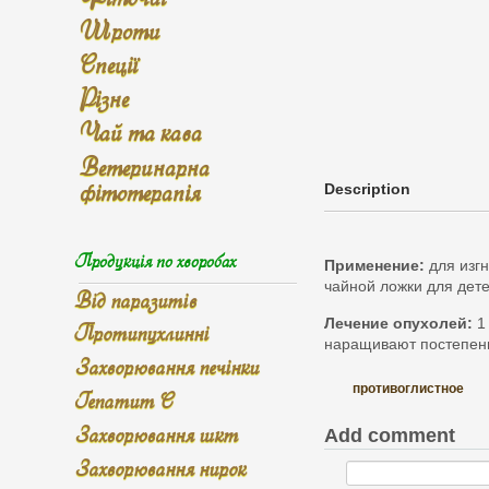
Шроти
Спеції
Різне
Чай та кава
Ветеринарна
фітотерапія
Description
Продукція по хворобах
Применение:
для изгн
чайной ложки для детей
Від паразитів
Лечение опухолей:
1 
Протипухлинні
наращивают постепенно
Захворювання печінки
противоглистное
Гепатит С
Захворювання шкт
Add comment
Захворювання нирок