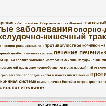
арения
избыточной вес
Сбор отца георгия
Фиточай ПЕЧЕНОЧНЫЙ
тые заболевания
опорно-
желудочно-кишечный трак
противоглистное
рикозное расширение вен
КОРНЕВОЙ ЖЕ
лечение печени
о
арный диабет
иммунная система
ОЙ ЩЕТКИ
солянка холмовая
мастопатия
лечение желудочно кишечн
настырский
нарушение кровообращения
монастырский чай от гипе
прот
бесплодие
кисты в почках
гриб веселка
чистка печени
кринная система
камни в почках
Настойка петров крест
герпе
овоспалительное
БУДЬТЕ УВАЖНІ!!!