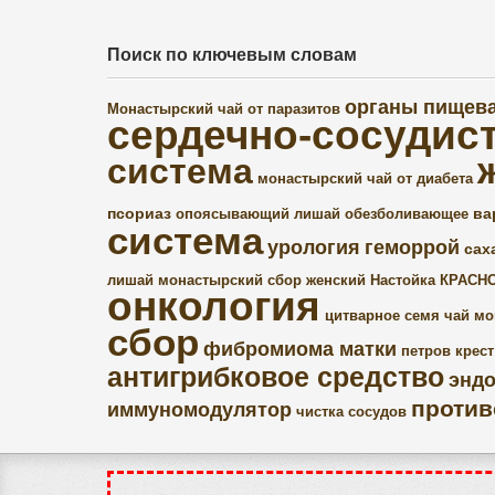
Поиск по ключевым словам
органы пищев
Монастырский чай от паразитов
сердечно-сосудис
система
монастырский чай от диабета
псориаз
ва
опоясывающий лишай
обезболивающее
система
урология
геморрой
сах
лишай
монастырский сбор женский
Настойка КРАСН
онкология
цитварное семя
чай мо
сбор
фибромиома матки
петров крест
антигрибковое средство
эндо
против
иммуномодулятор
чистка сосудов