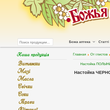
Божа аптека
Статті
Наша продукція
Главная
От глистов
Витяжки
Настойка ПОЛЫНИ
Мазі
Настойка ЧЕРН
Масла
Свічки
Соки
Трави
Фіточаї