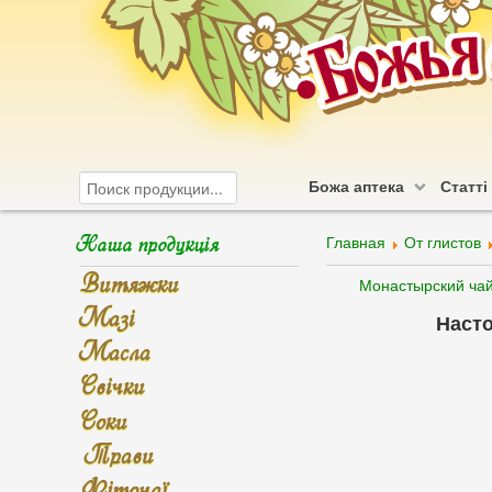
Божа аптека
Статті
Наша продукція
Главная
От глистов
Витяжки
Монастырский чай 
Мазі
Наст
Масла
Свічки
Соки
Трави
Фіточаї