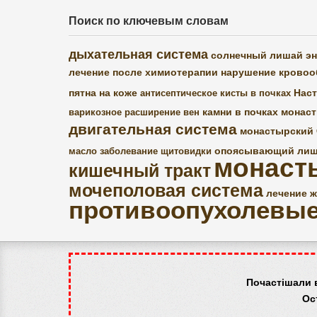
Поиск по ключевым словам
дыхательная система
солнечный лишай
э
лечение после химиотерапии
нарушение крово
пятна на коже
Нас
антисептическое
кисты в почках
камни в почках
монаст
варикозное расширение вен
двигательная система
монастырский 
опоясывающий ли
масло
заболевание щитовидки
монаст
кишечный тракт
мочеполовая система
лечение ж
противоопухолевы
Почастішали 
Ос