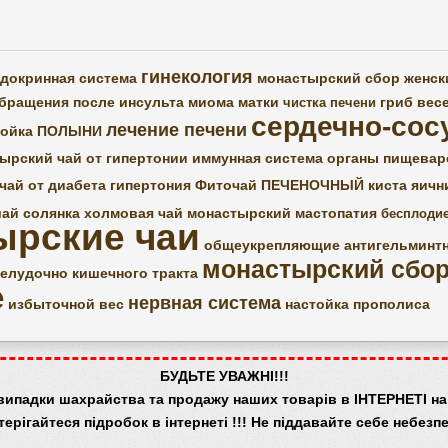
гинекология
ндокринная система
монастырский сбор женск
обращения
после инсульта
миома матки
гриб вес
чистка печени
сердечно-сос
лечение печени
тойка ПОЛЫНИ
ырский чай от гипертонии
иммунная система
органы пищевар
чай от диабета
гипертония
Фиточай ПЕЧЕНОЧНЫЙ
киста яичн
шай
солянка холмовая
чай монастырский
мастопатия
бесплоди
ырские чаи
общеукрепляющие
антигельминт
монастырский сбо
елудочно кишечного тракта
е
нервная система
избыточной вес
настойка прополиса
БУДЬТЕ УВАЖНІ!!!
випадки шахрайства та продажу наших товарів в ІНТЕРНЕТІ на 
терігайтеся підробок в інтернеті !!! Не піддавайте себе небезпе