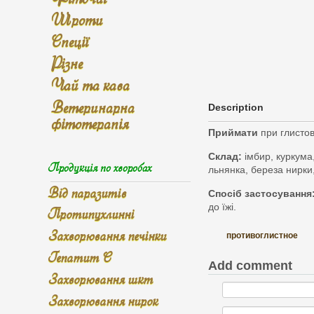
Шроти
Спеції
Різне
Чай та кава
Ветеринарна
Description
фітотерапія
Приймати
при глистово
Склад:
імбир, куркума
Продукція по хворобах
льнянка, береза нирки,
Від паразитів
Спосіб застосування
до їжі.
Протипухлинні
Захворювання печінки
противоглистное
Гепатит С
Add comment
Захворювання шкт
Захворювання нирок