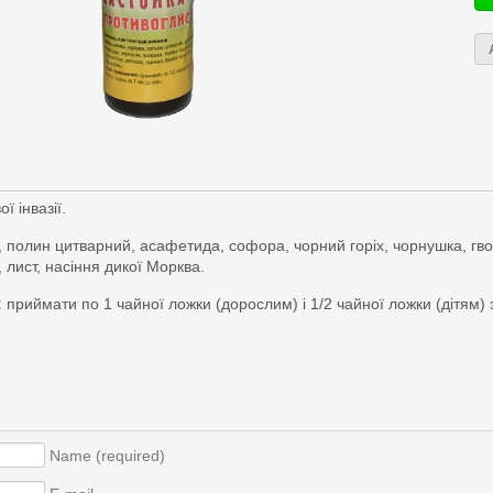
ї інвазії.
, полин цитварний, асафетида, софора, чорний горіх, чорнушка, гво
 лист, насіння дикої Морква.
:
приймати по 1 чайної ложки (дорослим) і 1/2 чайної ложки (дітям) з 
Name (required)