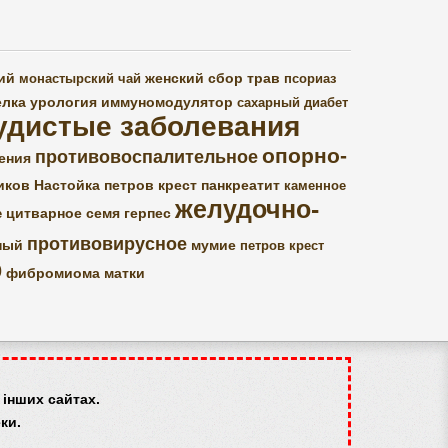
ий
женский сбор трав
монастырский чай
псориаз
елка
урология
иммуномодулятор
сахарный диабет
удистые заболевания
опорно-
противовоспалительное
ения
иков
Настойка петров крест
панкреатит
каменное
желудочно-
цитварное семя
герпес
е
противовирусное
ный
мумие
петров крест
р
фибромиома матки
інших сайтах.
ки.