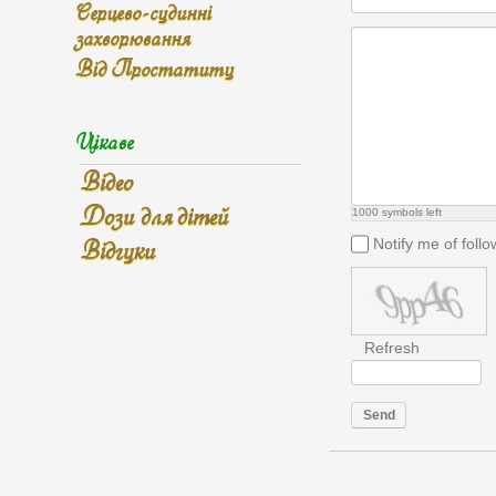
Серцево-судинні
захворювання
Від Простатиту
Цікаве
Відео
Дози для дітей
1000
symbols left
Відгуки
Notify me of fol
Refresh
Send