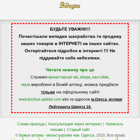
Відгуки
БУДЬТЕ УВАЖНІ!!!
Почастішали випадки шахрайства та продажу
наших товарів в ІНТЕРНЕТІ на інших сайтах.
Остерігайтеся підробок в інтернеті !!! Не
піддавайте себе небезпеки.
Читати новину про це
Справжні
монастирські чаї
,
збори
,
настойки
,
вироблені в Божій аптеці, можна придбати
мази
тільки
на офіцільному сайті
www.bozhya-apteka.com
або за адресою
м.Одеса, вулиця
Лейтенанта Шмідта 16.
Схема проезда
|
Консультация через интернет
|
Написать
письмо
|
Старый сайт
©
Божья аптека - монастырские чаи.
Одесса
, 2020. Все права