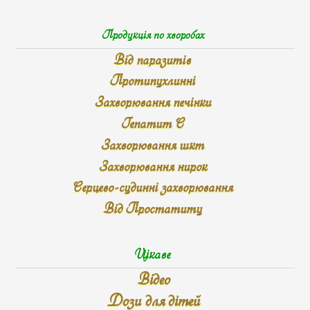
Продукція по хворобах
Від паразитів
Протипухлинні
Захворювання печінки
Гепатит С
Захворювання шкт
Захворювання нирок
Серцево-судинні захворювання
Від Простатиту
Цікаве
Відео
Дози для дітей