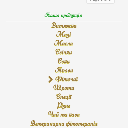
Наша продукція
Витяжки
Мазі
Масла
Свічки
Соки
Трави
Фіточаї
Шроти
Спеції
Різне
Чай та кава
Ветеринарна фітотерапія