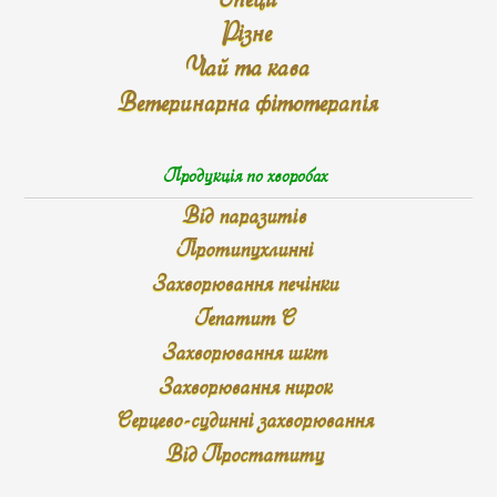
Різне
Чай та кава
Ветеринарна фітотерапія
Продукція по хворобах
Від паразитів
Протипухлинні
Захворювання печінки
Гепатит С
Захворювання шкт
Захворювання нирок
Серцево-судинні захворювання
Від Простатиту