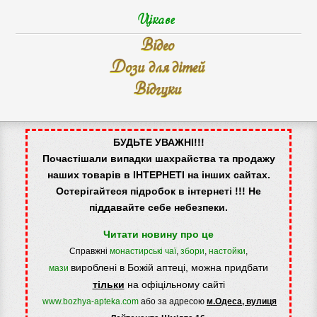
Цікаве
Відео
Дози для дітей
Відгуки
БУДЬТЕ УВАЖНІ!!!
Почастішали випадки шахрайства та продажу
наших товарів в ІНТЕРНЕТІ на інших сайтах.
Остерігайтеся підробок в інтернеті !!! Не
піддавайте себе небезпеки.
Читати новину про це
Справжні
монастирські чаї
,
збори
,
настойки
,
вироблені в Божій аптеці, можна придбати
мази
тільки
на офіцільному сайті
www.bozhya-apteka.com
або за адресою
м.Одеса, вулиця