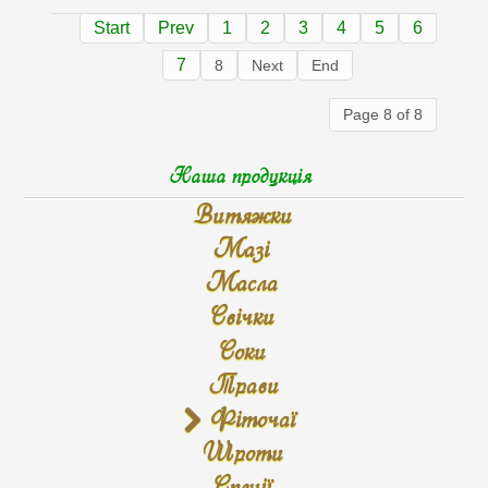
Start
Prev
1
2
3
4
5
6
7
8
Next
End
Page 8 of 8
Наша продукція
Витяжки
Мазі
Масла
Свічки
Соки
Трави
Фіточаї
Шроти
Спеції