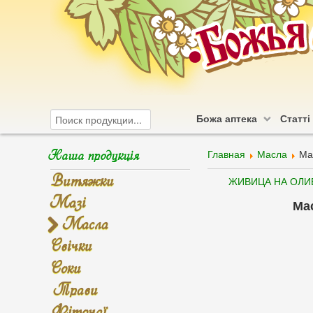
Божа аптека
Статті
Наша продукція
Главная
Масла
Ма
Витяжки
ЖИВИЦА НА ОЛИ
Мазі
Ма
Масла
Свічки
Соки
Трави
Фіточаї