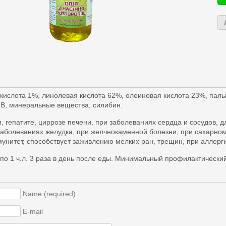
ислота 1%, линолевая кислота 62%, олеиновая кислота 23%, паль
К, В, минеральные вещества, силибин.
 гепатите, циррозе печени, при заболеваниях сердца и сосудов, д
 заболеваниях желудка, при желчнокаменной болезни, при сахарно
нитет, способствует заживлению мелких ран, трещин, при аллерги
по 1 ч.л. 3 раза в день после еды. Минимальный профилактический
Name (required)
E-mail