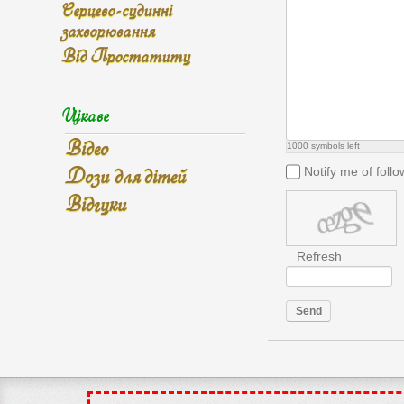
Серцево-судинні
захворювання
Від Простатиту
Цікаве
Відео
1000
symbols left
Дози для дітей
Notify me of fol
Відгуки
Refresh
Send