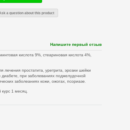
Ask a question about this product
Напишите первый отзыв
минтовая кислота 9%, стеариновая кислота 4%,
ля лечения простатита, уретрита, эрозии шейки
м диабете, при заболеваниях поджелудочной
ческих заболеаниях кожи, ожогах, псориазе.
 курс 1 месяц.