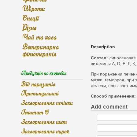
Шроти
Спеції
Різне
Чай та кава
Ветеринарна
Description
фітотерапія
Состав:
линоленовая к
витамины А, D, E, F, 
Продукція по хворобах
При поражении печени,
матки, геморроя, при
Від паразитів
железы, повышает имму
Протипухлинні
Способ применения:
Захворювання печінки
Add comment
Гепатит С
Захворювання шкт
Захворювання нирок