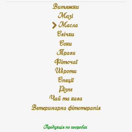
Витяжки
Мазі
Масла
Свічки
Соки
Трави
Фіточаї
Шроти
Спеції
Різне
Чай та кава
Ветеринарна фітотерапія
Продукція по хворобах