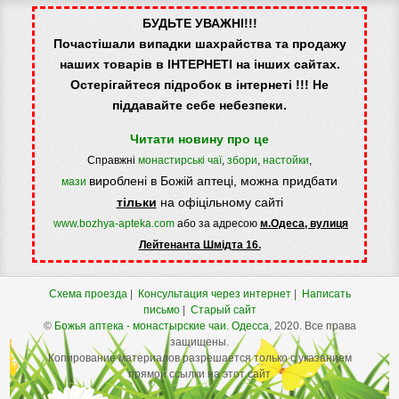
БУДЬТЕ УВАЖНІ!!!
Почастішали випадки шахрайства та продажу
наших товарів в ІНТЕРНЕТІ на інших сайтах.
Остерігайтеся підробок в інтернеті !!! Не
піддавайте себе небезпеки.
Читати новину про це
Справжні
монастирські чаї
,
збори
,
настойки
,
вироблені в Божій аптеці, можна придбати
мази
тільки
на офіцільному сайті
www.bozhya-apteka.com
або за адресою
м.Одеса, вулиця
Лейтенанта Шмідта 16.
Схема проезда
|
Консультация через интернет
|
Написать
письмо
|
Старый сайт
©
Божья аптека - монастырские чаи.
Одесса
, 2020. Все права
защищены.
Копирование материалов разрешается только с указанием
прямой ссылки на этот сайт