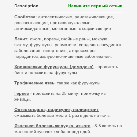
Description
Напишите первый отзыв
Свойства:
антисептические, ранозаживляющие,
рассасывающие, противоопухолевые,
антиоксидантные, мочегонные, отхаркивающие.
Лечит:
ожоги, порезы, гнойные раны, мокрую
экзему, фурункулы, ревматизм, сердечно-сосудистые
заболевания, гипертонию, атеросклероз,
парадантоз, желудочно-кишечные заболевания.
Хронические фурункулы (демодекс)
- пропитать
бинт и положить на фурункулы.
Трофические язвы
так же как фурункулы.
Герпес
- приложить на 25 минут примочку из
живицы.
Остеохондроз, радикулит, полиартрит
-
смазывать болевые места 1 раз в день на ночь.
Язвенная болезнь желудка, изжога
- 3-5 капель на
маленький кусочек хлеба перед едой.