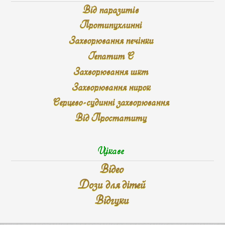
Від паразитів
Протипухлинні
Захворювання печінки
Гепатит С
Захворювання шкт
Захворювання нирок
Серцево-судинні захворювання
Від Простатиту
Цікаве
Відео
Дози для дітей
Відгуки