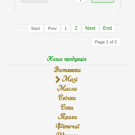
2
Next
End
Start
Prev
1
Page 1 of 2
Наша продукція
Витяжки
Мазі
Масла
Свічки
Соки
Трави
Фіточаї