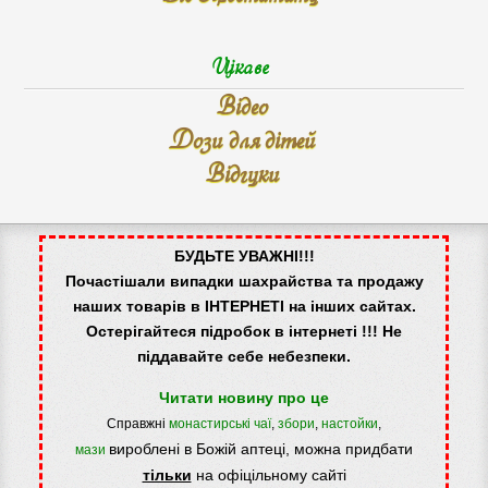
Цікаве
Відео
Дози для дітей
Відгуки
БУДЬТЕ УВАЖНІ!!!
Почастішали випадки шахрайства та продажу
наших товарів в ІНТЕРНЕТІ на інших сайтах.
Остерігайтеся підробок в інтернеті !!! Не
піддавайте себе небезпеки.
Читати новину про це
Справжні
монастирські чаї
,
збори
,
настойки
,
вироблені в Божій аптеці, можна придбати
мази
тільки
на офіцільному сайті