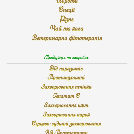
Шроти
Спеції
Різне
Чай та кава
Ветеринарна фітотерапія
Продукція по хворобах
Від паразитів
Протипухлинні
Захворювання печінки
Гепатит С
Захворювання шкт
Захворювання нирок
Серцево-судинні захворювання
Від Простатиту