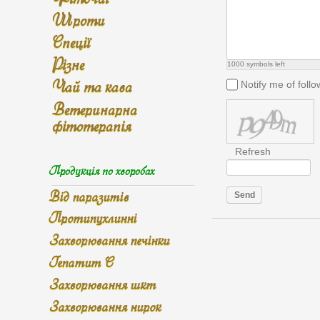
Шроти
Спеції
Різне
1000
symbols left
Чай та кава
Notify me of fol
Ветеринарна
фітотерапія
Refresh
Продукція по хворобах
Від паразитів
Send
Протипухлинні
Захворювання печінки
Гепатит С
Захворювання шкт
Захворювання нирок