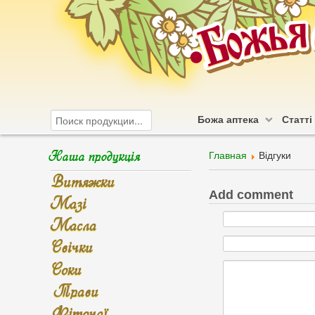
Божа аптека
Статті
Наша продукція
Главная
Відгуки
Витяжки
Add comment
Мазі
Масла
Свічки
Соки
Трави
Фіточаї