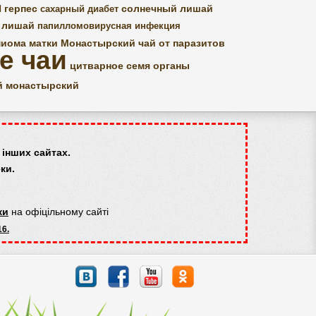
И
герпес
солнечный лишай
сахарный диабет
 лишай
папилломовирусная инфекция
иома матки
Монастырский чай от паразитов
е чаи
цитварное семя
органы
й монастырский
інших сайтах.
ки.
ки
на офіцільному сайті
16.