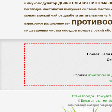
дыхательная система
а
иммуномодулятор
мастопатия
иммунная система
Настой
бесплодие
монастырский чай от диабета
антигельминтный
противо
варикозное расширение вен
пищеварения
чистка сосудов
монастырский сбо
Почастішали 
Ос
Справжні
монастирські чаї
w
Схема проезда
|
Консульта
©
Божья аптека - монас
Копирование материалов разре