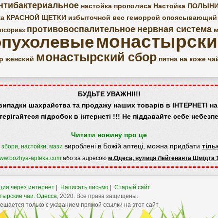
нтибактериальное
настойка прополиса
Настойка ПОЛЫН
ка КРАСНОЙ ЩЕТКИ
избыточной вес
геморрой
опоясывающий
противовоспалительное
нервная система
м
псориаз
монастырски
опухолевые
монастырский сбор
р женский
пятна на коже
ча
БУДЬТЕ УВАЖНІ!!!
випадки шахрайства та продажу наших товарів в ІНТЕРНЕТІ на 
терігайтеся підробок в інтернеті !!! Не піддавайте себе небезпе
Читати новину про це
вироблені в Божій аптеці, можна придбати
тіль
,
збори
,
настойки
,
мази
ww.bozhya-apteka.com
або за адресою
м.Одеса, вулиця Лейтенанта Шмідта 
ция через интернет
|
Написать письмо
|
Старый сайт
тырские чаи.
Одесса
, 2020. Все права защищены.
шается только с указанием прямой ссылки на этот сайт