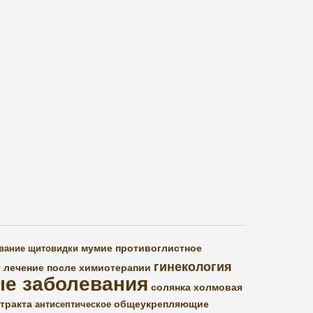
мумие
противоглистное
вание щитовидки
гинекология
т
лечение после химиотерапии
ые заболевания
солянка холмовая
тракта
общеукрепляющие
антисептическое