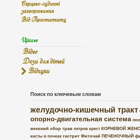
Серцево-судинні
захворювання
Від Простатиту
Цікаве
Відео
Дози для дітей
Відгуки
Поиск по ключевым словам
желудочно-кишечный тракт
опорно-двигательная система
пос
женский сбор трав
КОРНЕВОЙ ЖЕНС
петров крест
гастрит
Фиточай ПЕЧЕНОЧНЫЙ
ф
кисты в почках