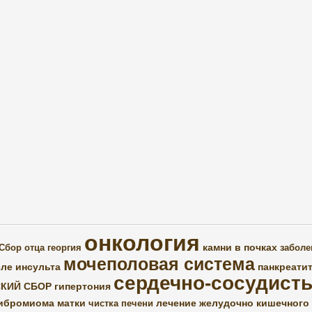
онкология
камни в почках
Сбор отца георгия
заболе
мочеполовая система
ле инсульта
панкреати
сердечно-сосудист
КИЙ СБОР
гипертония
ибромиома матки
лечение желудочно кишечного 
чистка печени