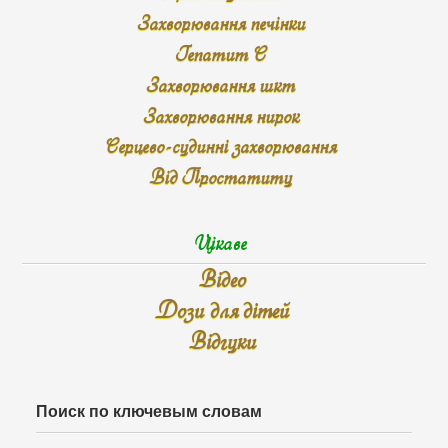
Захворювання печінки
Гепатит С
Захворювання шкт
Захворювання нирок
Серцево-судинні захворювання
Від Простатиту
Цікаве
Відео
Дози для дітей
Відгуки
Поиск по ключевым словам