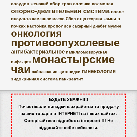
сосудов
женский сбор трав
солянка холмовая
опорно-двигательная система
после
инсульта
камни в
каменное масло
Сбор отца георгия
почках
настойка прополиса
мумие
сахарный диабет
онкология
противоопухолевые
антибактериальное
папилломовирусная
монастырские
инфекция
чаи
гинекология
заболевание щитовидки
эндокринная система
панкреатит
БУДЬТЕ УВАЖНІ!!!
Почастішали випадки шахрайства та продажу
наших товарів в ІНТЕРНЕТІ на інших сайтах.
Остерігайтеся підробок в інтернеті !!! Не
піддавайте себе небезпеки.