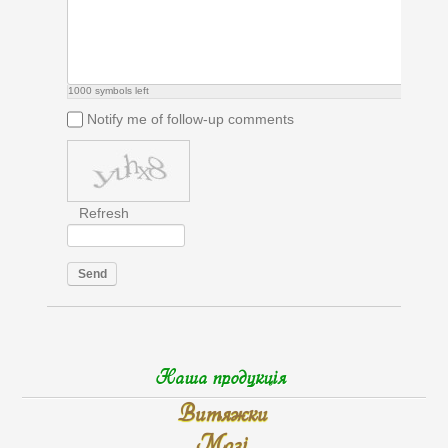
1000
symbols left
Notify me of follow-up comments
Refresh
Send
Наша продукція
Витяжки
Мазі