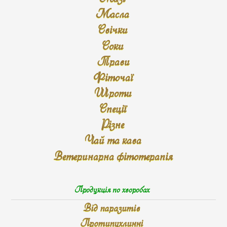
Масла
Свічки
Соки
Трави
Фіточаї
Шроти
Спеції
Різне
Чай та кава
Ветеринарна фітотерапія
Продукція по хворобах
Від паразитів
Протипухлинні