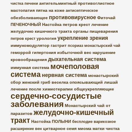
антигельминтный
противоглистное
чистка печени
мастопатия
пятна на коже
антисептическое
противовирусное
обезболивающее
Фиточай
ПЕЧЕНОЧНЫЙ
Настойка петров крест
лечение
желудочно кишечного тракта
органы пищеварения
укрепление зрения
урология
петров крест
иммуномодулятор
гастрит
псориаз
монастырский чай
геморрой
гипертония
избыточной вес
нарушение
дыхательная система
кровообращения
мочеполовая
иммунная система
система
нервная система
монастырский
сбор женский
гриб веселка
опоясывающий лишай
лечение после химиотерапии
общеукрепляющие
сердечно-сосудистые
заболевания
Монастырский чай от
желудочно-кишечный
паразитов
тракт
Настойка ПОЛЫНИ
бесплодие
варикозное
цитварное семя
миома матки
чистка
расширение вен