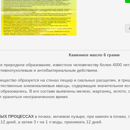
Каменное масло 6 грамм
е природное образование, известное человечеству более 4000 лет
отивоопухолевым и антибактериальным действием.
вещество образуется на стенах пещер и скальных расщелин, в тре
стественные алюмокалиевые квасцы, содержащие значительное кол
 образовались. В его составе выявлены железо, марганец, золото, 
 храниться неограниченное время.
НЫХ ПРОЦЕССАХ
в почках, мочевом пузыре, при камнях в почках, г
12 дней, а затем 3 г на 1 л воды, принимать 12 дней.