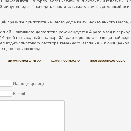
и накладывать на горло. Холециститы, ангиохолиты и гепатиты. 3 г
30 минут до еды. Проводить очистительные клизмы с ромашкой или 
.
щей сразу же приложите на место укуса камушек каменного масла, 
зней и активного долголетия рекомендуется 4 раза в год в период 
 14 дней пить водный раствор КМ, растворенного в очищенной воде
 мл водно-спиртового раствора каменного масла на 2 л очищенной 
оль, не есть шоколад.
иммуномодулятор
каменное масло
противоопухолевые
Name (required)
E-mail