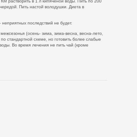
 КМ растворить в 1 л кипяченой воды. Пить по 200
чередой. Пить настой володушки. Диета в
- неприятных последствий не будет.
межсезонья (осень- зима, зима-весна, весна-лето,
 по стандартной схеме, но готовить более слабые
воды. Во время лечения не пить чай (кроме