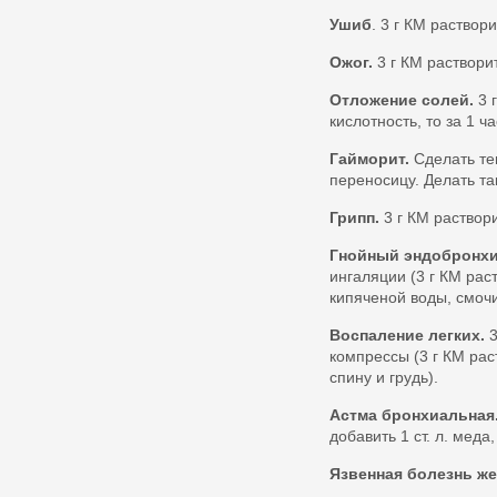
Ушиб
. 3 г КМ раствор
Ожог.
3 г КМ раствори
Отложение солей.
3 
кислотность, то за 1 ч
Гайморит.
Сделать теп
переносицу. Делать та
Грипп.
3 г КМ раствори
Гнойный эндобронхи
ингаляции (3 г КМ рас
кипяченой воды, смочи
Воспаление легких.
3
компрессы (3 г КМ рас
спину и грудь).
Астма бронхиальная
добавить 1 ст. л. мед
Язвенная болезнь же