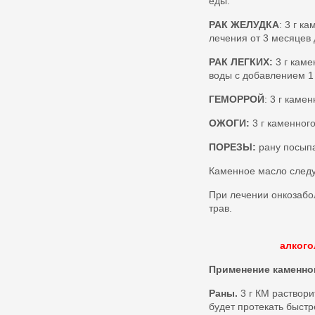
еды.
РАК ЖЕЛУДКА
: 3 г к
лечения от 3 месяцев 
РАК ЛЕГКИХ:
3 г каме
воды с добавлением 1 
ГЕМОРРОЙ
: 3 г каме
ОЖОГИ:
3 г каменног
ПОРЕЗЫ:
рану посыпа
Каменное масло следуе
При лечении онкозаб
трав.
алкого
Применение каменно
Раны.
3 г КМ раствори
будет протекать быстр