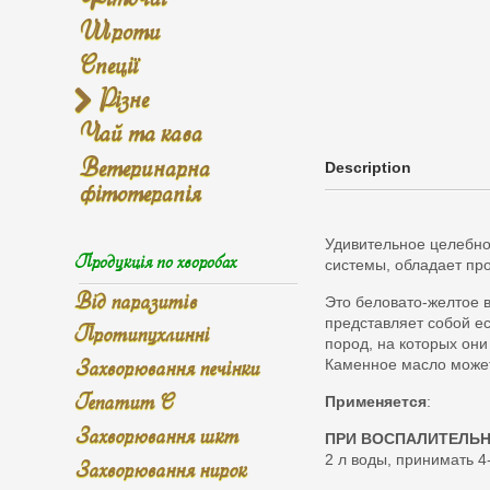
Шроти
Спеції
Різне
Чай та кава
Ветеринарна
Description
фітотерапія
Удивительное целебно
Продукція по хворобах
системы, обладает пр
Від паразитів
Это беловато-желтое 
представляет собой е
Протипухлинні
пород, на которых они
Захворювання печінки
Каменное масло может
Гепатит С
Применяется
:
Захворювання шкт
ПРИ ВОСПАЛИТЕЛЬ
2 л воды, принимать 4-
Захворювання нирок