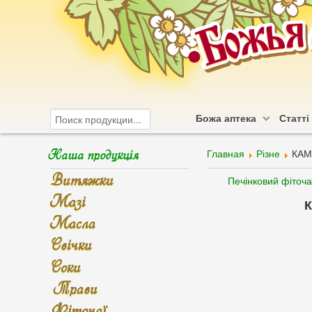
Божа аптека
Статті
Наша продукція
Главная
Різне
КАМ
Витяжки
Печінковий фіточа
Мазі
К
Масла
Свічки
Соки
Трави
Фіточаї