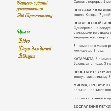
Серцево-судинні
Сделать перерыв 1 мес
захворювання
ПРИ САХАРНОМ ДИА
Від Простатиту
масла. Каждые 7 дней
ПРИ ЯЗВЕННОЙ БОЛ
Одновременно следует 
Цікаве
с клизмами из отвара 
медицинского спирта, 
Відео
3 г каменного масла р
Дози для дітей
месяцев до 1 года.
Відгуки
КАТАРАКТА
: 3 г каме
Закапывать глаза: 3 г
ПРОСТАТИТ:
3 г каме
теплую микроклизму 3
МИОМА, ЭРОЗИЯ:
3 г
повышенной кислотност
500 мл кипяченой воды
ЗОСПАЛЕНИЕ ЛЕГКИ