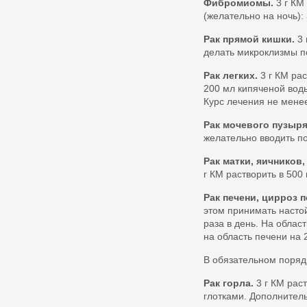
Фибромиомы.
3 г КМ
(желательно на ночь):
Рак прямой кишки.
3 
делать микроклизмы по 
Рак легких.
3 г КМ рас
200 мл кипяченой воды
Курс лечения не мене
Рак мочевого пузыря
желательно вводить по
Рак матки, яичников,
г КМ растворить в 500
Рак печени, цирроз п
этом принимать настой
раза в день. На облас
на область печени на 2
В обязательном поряд
Рак горла.
3 г КМ рас
глотками. Дополнитель