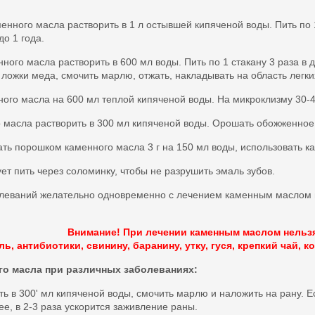
аменного масла растворить в 1 л остывшей кипяченой воды. Пить по 1
до 1 года.
нного масла растворить в 600 мл воды. Пить по 1 стакану 3 раза в д
ложки меда, смочить марлю, отжать, накладывать на область легких
нного масла на 600 мл теплой кипяченой воды. На микроклизму 30-4
о масла растворить в 300 мл кипяченой воды. Орошать обожженное
ть порошком каменного масла 3 г на 150 мл воды, использовать ка
т пить через соломинку, чтобы не разрушить эмаль зубов.
олеваний желательно одновременно с лечением каменным маслом
Внимание! При лечении каменным маслом нельзя
ль, антибиотики, свинину, баранину, утку, гуся, крепкий чай, к
го масла при различных заболеваниях:
ть в 300' мл кипяченой воды, смочить марлю и наложить на рану. 
ее, в 2-3 раза ускорится заживление раны.