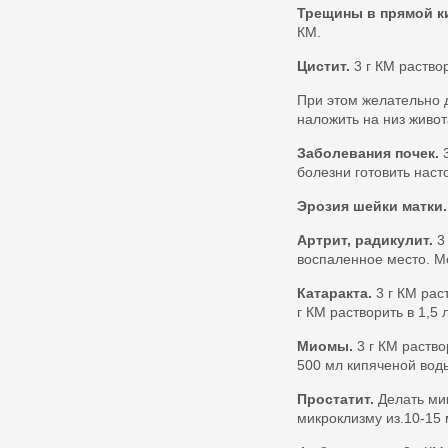
Трещины в прямой к
КМ.
Цистит.
3 г КМ раствор
При этом желательно д
наложить на низ живот
Заболевания почек.
3
болезни готовить наст
Эрозия шейки матки.
Артрит, радикулит.
3 
воспаленное место. М
Катаракта.
3 г КМ рас
г КМ растворить в 1,5 
Миомы.
3 г КМ раство
500 мл кипяченой воды
Простатит.
Делать мик
микроклизму из.10-15 