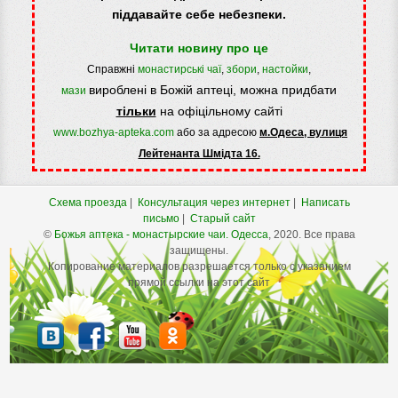
піддавайте себе небезпеки.
Читати новину про це
Справжні
монастирські чаї
,
збори
,
настойки
,
вироблені в Божій аптеці, можна придбати
мази
тільки
на офіцільному сайті
www.bozhya-apteka.com
або за адресою
м.Одеса, вулиця
Лейтенанта Шмідта 16.
Схема проезда
|
Консультация через интернет
|
Написать
письмо
|
Старый сайт
©
Божья аптека - монастырские чаи.
Одесса
, 2020. Все права
защищены.
Копирование материалов разрешается только с указанием
прямой ссылки на этот сайт