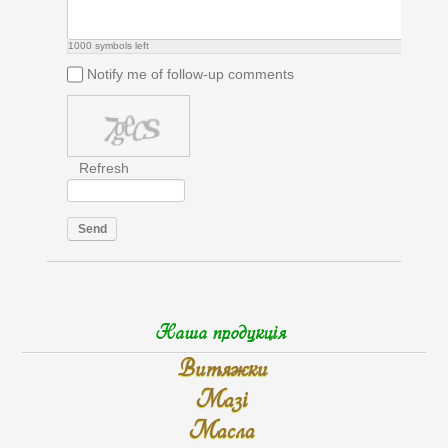
1000
symbols left
Notify me of follow-up comments
Refresh
Send
Наша продукція
Витяжки
Мазі
Масла