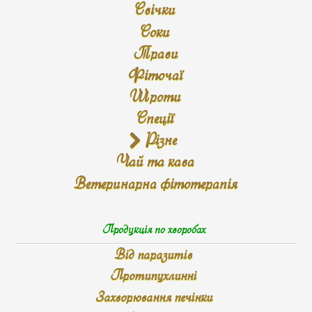
Свічки
Соки
Трави
Фіточаї
Шроти
Спеції
Різне
Чай та кава
Ветеринарна фітотерапія
Продукція по хворобах
Від паразитів
Протипухлинні
Захворювання печінки