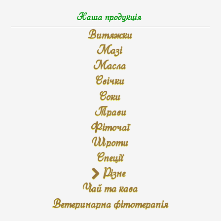
Наша продукція
Витяжки
Мазі
Масла
Свічки
Соки
Трави
Фіточаї
Шроти
Спеції
Різне
Чай та кава
Ветеринарна фітотерапія