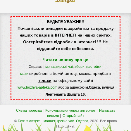
БУДЬТЕ УВАЖНІ!!!
Почастішали випадки шахрайства та продажу
наших товарів в ІНТЕРНЕТІ на інших сайтах.
Остерігайтеся підробок в інтернеті !!! Не
піддавайте себе небезпеки.
Читати новину про це
Справжні
монастирські чаї
,
збори
,
настойки
,
вироблені в Божій аптеці, можна придбати
мази
тільки
на офіцільному сайті
www.bozhya-apteka.com
або за адресою
м.Одеса, вулиця
Лейтенанта Шмідта 16.
Схема проезда
|
Консультация через интернет
|
Написать
письмо
|
Старый сайт
©
Божья аптека - монастырские чаи.
Одесса
, 2020. Все права
защищены.