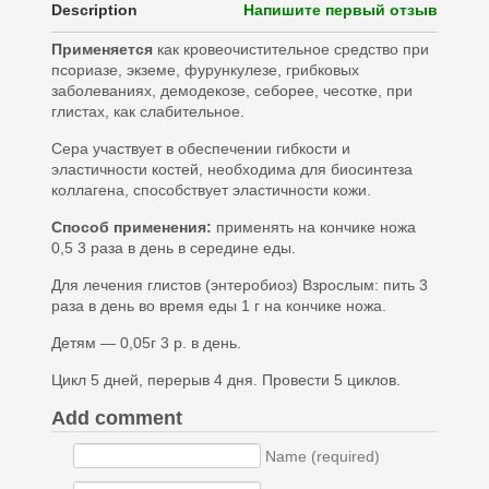
Description
Напишите первый отзыв
Применяется
как кровеочистительное средство при
псориазе, экземе, фурункулезе, грибковых
заболеваниях, демодекозе, себорее, чесотке, при
глистах, как слабительное.
Сера участвует в обеспечении гибкости и
эластичности костей, необходима для биосинтеза
коллагена, способствует эластичности кожи.
Способ применения:
применять на кончике ножа
0,5 3 раза в день в середине еды.
Для лечения глистов (энтеробиоз) Взрослым: пить 3
раза в день во время еды 1 г на кончике ножа.
Детям — 0,05г 3 р. в день.
Цикл 5 дней, перерыв 4 дня. Провести 5 циклов.
Add comment
Name (required)