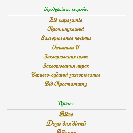
Продукція по хворобах
Від паразитів
Протипухлинні
Захворювання печінки
Гепатит С
Захворювання шкт
Захворювання нирок
Серцево-судинні захворювання
Від Простатиту
Цікаве
Відео
Дози для дітей
Відгуки