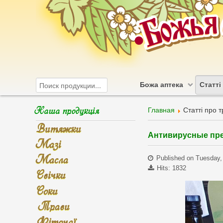
Божа аптека
Статті
Наша продукція
Главная
Статті про 
Витяжки
Антивирусные пре
Мазі
Масла
Published on Tuesday,
Hits: 1832
Свічки
Соки
Трави
Фіточаї