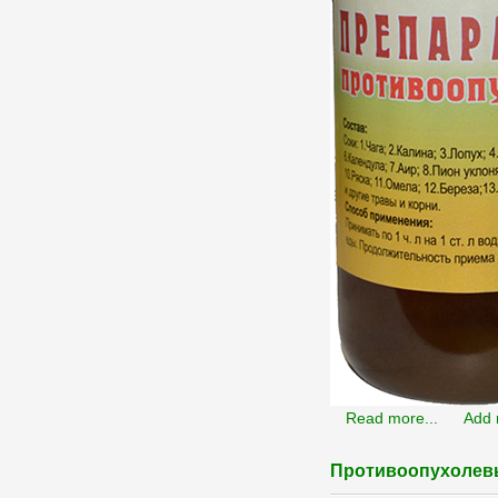
Read more...
Add
Противоопухолевы