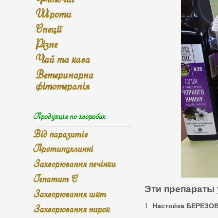
Шроти
Спеції
Різне
Чай та кава
Ветеринарна
фітотерапія
Продукція по хворобах
Від паразитів
Протипухлинні
Захворювання печінки
Гепатит С
Эти препараты 
Захворювання шкт
Захворювання нирок
1.
Настойка БЕРЕЗО