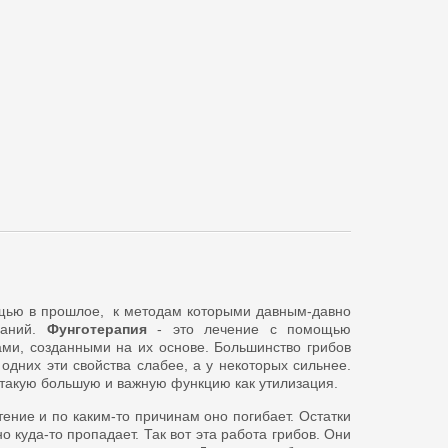
щью в прошлое, к методам которыми давным-давно
ваний.
Фунготерапия
- это лечение с помощью
ми, созданными на их основе. Большинство грибов
у одних эти свойства слабее, а у некоторых сильнее.
 такую большую и важную функцию как утилизация.
ение и по каким-то причинам оно погибает. Остатки
о куда-то пропадает. Так вот эта работа грибов. Они