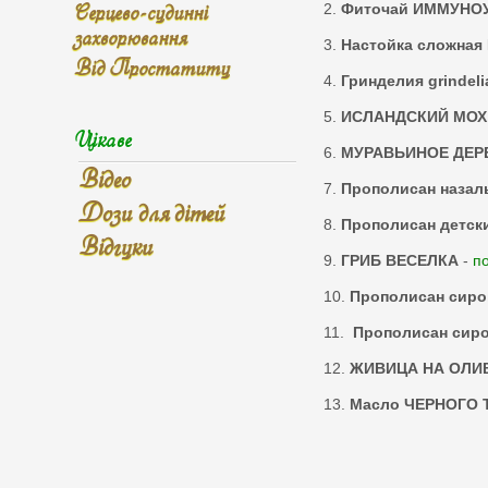
Серцево-судинні
2.
Фиточай ИММУН
захворювання
3.
Настойка сложна
Від Простатиту
4.
Гринделия grindeli
5.
ИСЛАНДСКИЙ МОХ
Цікаве
6.
МУРАВЬИНОЕ ДЕР
Відео
7.
Прополисан назал
Дози для дітей
8.
Прополисан детск
Відгуки
9.
ГРИБ ВЕСЕЛКА
-
п
10.
Прополисан сиро
11.
Прополисан сиро
12.
ЖИВИЦА НА ОЛИ
13.
Масло ЧЕРНОГО