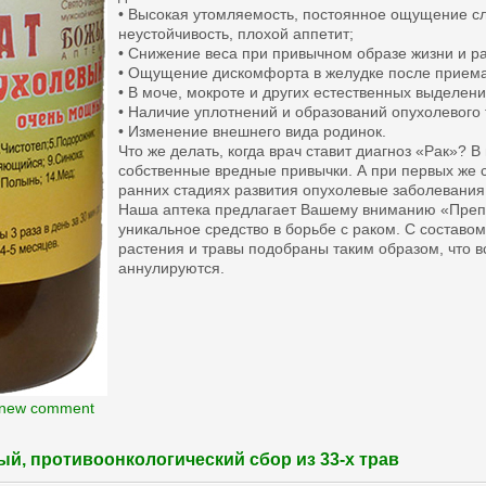
• Высокая утомляемость, постоянное ощущение сл
неустойчивость, плохой аппетит;
• Снижение веса при привычном образе жизни и р
• Ощущение дискомфорта в желудке после прием
• В моче, мокроте и других естественных выделен
• Наличие уплотнений и образований опухолевого т
• Изменение внешнего вида родинок.
Что же делать, когда врач ставит диагноз «Рак»? 
собственные вредные привычки. А при первых же 
ранних стадиях развития опухолевые заболевания
Наша аптека предлагает Вашему вниманию «Преп
уникальное средство в борьбе с раком. С составо
растения и травы подобраны таким образом, что в
аннулируются.
 new comment
й, противоонкологический сбор из 33-х трав