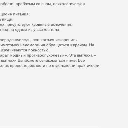
абости, проблемы со сном, психологическая
ационе питания;
а пищи;
иях присутствуют кровяные включения;
ипа на одном из участков тела;
В первую очередь, попытаться искоренить
симптомах недомогания обращаться к врачам. На
 излечиваются полностью.
арат мощный противоопухолевый». Эта вытяжка –
м вытяжки Вы можете ознакомиться ниже. Все
се их предосторожности по отдельности практически