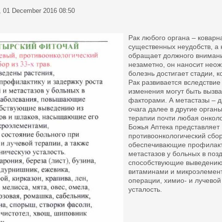
, 01 December 2016 08:50
Рак любого органа – коварн
существенных неудобств, а 
обращает должного внимания
незаметно, он наносит неож
болезнь достигает стадии, к
Рак развивается вследствие
изменения могут быть выз
факторами. А метастазы – 
очага далее в другие орган
терапии почти любая онколо
Божья Аптека представляе
противоонкологический сбор 
обеспечивающие профилакти
метастазов у больных в по
способствующие выведению 
витаминами и микроэлемен
операции, химио- и лучевой
усталость.