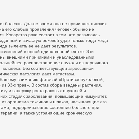
ая болезнь. Долгое время она не причиняет никаких
на его слабые проявления человек обычно не
. Коварство рака состоит в том, что развиваясь
иданный и зачастую роковой удар только тогда когда
огда вылечить ее не дает результатов.
 изменений в одной единственной клетке. Эти
ваны внешними причинами и унаследованными
дальнейшее распространение опухоли из первичного
ы человека. Без соответствующей агрессивной
гическая патология дает метастазы.
т Вашему вниманию фиточай «Противоопухолевый,
из 33-х трав». В состав сбора введены растения,
ку и задержку роста раковых опухолей и
здних стадиях заболевания, повышающие иммунитет,
из организма токсинов и шлаков, насыщающие его
тами, поддерживающие состояние больного при
 терапии, а также устраняющие хроническую