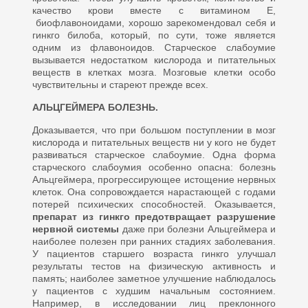
качество крови вместе с витамином Е,
биофлавоноидами, хорошо зарекомендовал себя и
гинкго билоба, который, по сути, тоже является
одним из флавоноидов. Старчес­кое слабоумие
вызывается недо­статком кислорода и питательных
веществ в клетках мозга. Мозговые клетки особо
чувствительны и стареют прежде всех.
АЛЬЦГЕЙМЕРА БОЛЕЗНЬ.
Доказывается, что при большом поступлении в мозг
кислорода и пи­тательных веществ ни у кого не будет
развиваться старческое сла­боумие. Одна форма
старческого слабоумия особенно опасна: бо­лезнь
Альцгеймера, прогрессирую­щее истощение нервных
клеток. Она сопровождается нарастающей с годами
потерей психических спо­собностей. Оказывается,
препарат из гинкго предотвращает разруше­ние
нервной системы
даже при бо­лезни Альцгеймера и
наиболее по­лезен при ранних стадиях заболе­вания.
У пациентов старшего воз­раста гинкго улучшал
результаты тестов на физическую активность и
память; наиболее заметное улучшение наблюдалось
у пациен­тов с худшим начальным состояни­ем.
Например, в исследовании лиц преклонного