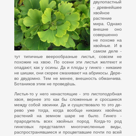
двулопастный
- древней­шее
хвойное
растение
мира. Од­нако
внешне оно
совершенно
не похоже на
хвойные. И в
самом деле -
тут типичные веерообразные ли­стья, совсем не
похожие на хвою. По осени эти листья желтеют и
опа­дают, как у осины. Да и плоды у гинкго - никакие
не шишки, они ско­рее смахивают на абрикосы. Дере­
во двудомно. Тем не менее, вне­шность обманчива.
Ботаников этим не проведёшь.
Листья-то у него ненастоящие - это листоподобная
хвоя, вернее это как бы сложенные и сросшиеся
между собой хвоин­ки. Да и существовало то это де­
рево уже тогда, когда вообще ни­каких хвойных
растений на земном шаре не было. Гинкго -
прароди­тель всех хвойных пород. Ког­да-то род
гинкговых представлял многочисленные виды,
распрост­ранявшиеся и процветавшие почти по всей