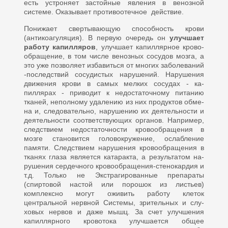
есть устроняет застойные явления в венозной
системе. Оказывает противоотечное действие.
Понижает свертывающую способность крови
(антикоагуляция). В первую оче­редь он
улучшает
работу капилля­ров
, улучшает капиллярное крово­
обращение, в том числе венозных сосудов мозга, а
это уже позволя­ет избавиться от многих заболева­ний
-последствий сосудистых нарушений. Нарушения
движения крови в самых мелких сосудах - ка­
пиллярах - приводит к недостаточ­ному питанию
тканей, неполному удалению из них продуктов обме­
на и, следовательно, нарушению их деятельности и
деятельности соответствующих органов. Напри­мер,
следствием недостаточности кровообращения в
мозге становит­ся головокружение, ослабление
памяти. Следствием нарушения кровообращения в
тканях глаза является катаракта, а результатом на­
рушения сердечного кровообращения-стенокардия и
т.д. Только не Экстрагированные препараты
(спиртовой настой или порошок из листьев)
комплексно могут оживить работу клеток
центральной не­рвной Системы, зрительных и слу­
ховых нервов и даже мышц. За счет улучшения
капиллярного кровото­ка улучшается общее