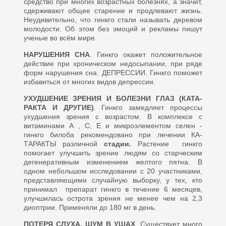
средство при многих возраст­ных болезнях, а значит,
сдержива­ют общее старение и продлевают жизнь.
Неудивительно, что гинкго стали называть деревом
молодости. Об этом без эмоций и рекламы пишут
ученые во всём мире.
НАРУШЕНИЯ СНА
. Гинкго окажет положительное
действие при хроническом недосыпании, при ряде
форм нарушения сна. ДЕПРЕССИИ. Гинкго поможет
избавиться от многих видов деп­рессии.
УХУДШЕНИЕ ЗРЕНИЯ И БОЛЕЗНИ ГЛАЗ (КАТА­
РАКТА И ДРУГИЕ)
. Гинкго замедляет процессы
ухудшения зрения с возрастом. В комплексе с
витаминами А , С, Е и микро­элементом селен -
гинкго билоба рекомендовано при лечении КА­
ТАРАКТЫ различной
стадии.
Растение гинкго
помогает улучшить зрение людям со старческим
дегенеративным изменением желтого пятна. В
одном небольшом исследовании с 20 участниками,
представляющими случайную вы­борку, у тех, кто
принимал препа­рат гинкго в течение 6 месяцев,
улучшилась острота зрения не ме­нее чем на 2,3
диоптрии. Приме­няли до 180 мг в день.
ПОТЕРЯ СЛУХА. ШУМ В УШАХ
. Существует много