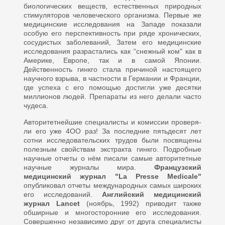
биологичес­ких веществ, естественных природ­ных
стимуляторов человеческого организма. Первые же
медицинские исследования на Западе показали
особую его перспективность при ряде хронических,
cocyдистых заболеваний, Затем его ме­дицинские
исследования разраста­лись как “снежный ком" как в
Аме­рике, Европе, так и в самой Япо­нии.
Действенность гинкго стала причиной настоящего
научного взрыва, в частности в Германии и Франции,
где успеха с его помощью достигли уже десятки
миллионов людей. Препараты из него делали часто
чудеса.
Авторитетнейшие специалисты и комиссии проверя­
ли его уже 4ОО раз! За последние пятьдесят лет
сотни исследовательских трудов были посвящены
полезным свойствам экстракта гинкго. Подробные
научные отче­ты о нём писали самые автори­тетные
научные журналы мира.
Французский
медицинский журнал "La Presse Medicale"
опубликовал отчеты международных самых широких
его исследований.
Английский медицинский
журнал Lancet
(ноябрь, 1992) приводит также
обширные и многосторонние его исследования.
Совершенно независимо друг от друга специа­листы