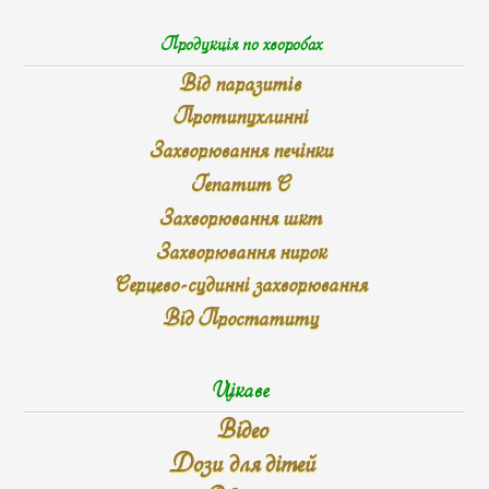
Продукція по хворобах
Від паразитів
Протипухлинні
Захворювання печінки
Гепатит С
Захворювання шкт
Захворювання нирок
Серцево-судинні захворювання
Від Простатиту
Цікаве
Відео
Дози для дітей