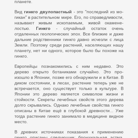
планете.
Вид
гинкго дву­лопастный
- это "последний из мо­
гикан" в растительном мире. Его, по справедливости,
называют жи­вым ископаемым, живой окамене­
лостью.
Гинкго
- случайный оста­ток очень
отдаленных геологических эпох. Все близкие и даже
дальние родственники гинкго давно исчезли с лица
Земли. Поэтому среди растений, населяющих нашу
планету, нет ни одного, которое было бы похоже на
гинкго.
Европейцы познакомились с ним недавно. Это
дерево открыто ботаниками случайно. Это про­
изошло в Японии, позже его обна­ружили и в Китае. В
диком состоя­нии, в лесах, растение теперь уже не
встречается, оно существует только в культуре. В
Японии это дерево является символом жизни и
стойкости. Секреты лечебных свойств этого дерева
долго скры­вались. Однако лечебные свойства гинкго
описаны в Китае ещё в глу­бокой древности... Уже
тогда рас­тение гинкго занимало в медици­не видное
место.
В древних источниках показа­ния к применению
гинкго описаны следующие: бронхиальная астма,