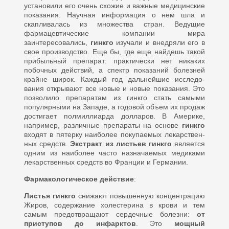
установили его очень схо­жие и важные медицинские
пока­зания. Научная информация о нем шла и
скапливалась из множества стран. Ведущие
фармацевтичес­кие компании мира
заинтересовались,
гинкго
изучали и внедряли его в
свое производство. Еще бы, где еще найдешь такой
прибыль­ный препарат: практически нет ни­каких
побочных действий, а спектр показаний болезней
крайне широк. Каждый год дальнейшие исследо­
вания открывают все новые и но­вые показания. Это
позволило пре­паратам из гинкго стать самыми
популярными на Западе, а годовой объем их продаж
достигает пол­миллиарда долларов. В Америке,
например, различные препараты на основе
гинкго
входят в пятерку наиболее покупаемых лекарствен­
ных средств.
Экстракт из листьев гинкго
является
одним из наиболее часто назначаемых медиками
ле­карственных средств во Франции и Германии.
Фармакологическое действие
:
Листья гинкго
сни­жают повышенную концентрацию
Жиров, содержание холестерина в крови и тем
самым предотвраща­ют сердечные болезни:
от
присту­пов до инфарктов
. Это
мощный