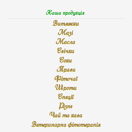
Наша продукція
Витяжки
Мазі
Масла
Свічки
Соки
Трави
Фіточаї
Шроти
Спеції
Різне
Чай та кава
Ветеринарна фітотерапія