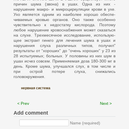
причин шума (звона) в ушах. Одна из них -
нарушение макро- и микроциркуля­ции крови в ухе.
Ухо является од­ним из наиболее хорошо обеспе­
чиваемых кровью органов. Оно также особенно
чувствительно к недостатку кислорода. Поэтому
любое нарушение кровоснабжения может сказаться
на слухе. Tрехмесячное исследование, использую­
щее экстракт гинкго для лечения шума в ушах и
нарушения слуха различных типов, получил"
результаты от “хороших" до “очень хороших" у 23 из
28 испытуемых; боль­ных. У половины из них шум в
ушах исчез совсем. Применяемая доза 180-300 мг в
день. Кроме шума, улучшался слух, в том чис­ле и
при острой потере слуха, сни­жались
головокружения.
нервная система
< Prev
Next >
Add comment
Name (required)