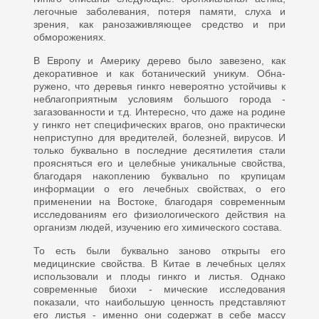
легочные заболевания, по­теря памяти, слуха и
зрения, как ранозаживляющее средство и при
обморожениях.
В Европу и Америку дерево было завезено, как
декоративное и как ботанический уникум. Обна­
ружено, что деревья гинкго неве­роятно устойчивы к
неблагоприят­ным условиям большого города -
загазованности и т.д. Интересно, что даже на родине
у гинкго нет специфических врагов, оно прак­тически
неприступно для вредите­лей, болезней, вирусов. И
только буквально в последние десятиле­тия стали
проясняться его и целеб­ные уникальные свойства,
благо­даря накоплению буквально по кру­пицам
информации о его лечебных свойствах, о его
применении на Востоке, благодаря современным
исследованиям его физиологичес­кого действия на
организм людей, изучению его химического состава.
То есть были буквально заново открыты его
медицинские свой­ства. В Китае в лечебных целях
использовали и плоды гинкго и ли­стья. Однако
современные биохи - мические исследования
показали, что наибольшую ценность пред­ставляют
его листья - именно они содержат в себе массу