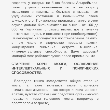
возраста, у которых не было болезни Альцгеймера,
гинк­го улучшал выполнение тестов на остроту
мышления и память, а больные с выраженным
ухудшени­ем состояния в большинстве сво­ем
улучшили его. Применение пре­парата гинкго в этом
случае долж­но быть значительно выше - от 100 до
800 мг (начинают с самых низ­ких доз в течение
нескольких не­дель и повышают при необходимо­сти).
Закономерно наблюдаются восстановление памяти,
в том чис­ле и старческие провалы памяти,
концентрация внимания, острота мышления,
интеллектуальные спо­собности. Даже здоровый
молодой мозг работает лучше после приема гинкго.
СТАРЕНИЕ КОРЫ МОЗГА, ОСЛАБЛЕНИЕ
ИНТЕЛЛЕКТУ­АЛЬНЫХ И ПСИХИЧЕСКИХ
СПОСОБНОСТЕЙ.
Благодаря гинкго замедляется общее старе­ние
мозга, а также исчезают такие старческие
психические измене­ния, как потеря инициативности,
апатия, чувство страха (как след­ствия органического
поражения коры головного мозга, например в
престарелом возрасте).