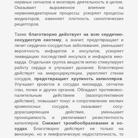
нервных сигналов и мозговую деятельность в целом.
Оказывает выраженное влияние на
нервномедиаторные процессы: ускоряет процессы
медиаторов, изменяет плотность синоптических
рецепто­ров.
Также
благотворно действует на всю сердечно-
сосудистую сис­тему
, а значит, предотвращает и
лечит сердечно-сосудистые за­болевания, уменьшает
вероят­ность инфарктов и инсультов, ускоряет
ликвидацию послед­ствий инсульта и инфаркта мио­
карда. Отдельная группа веществ мягко стимулирует
работу сердца и улучшает дыхание. Благотворно
действует на микроциркуляции, укрепляет стенки
сосудов,
предот­вращает хрупкость капилляров
.
Улучшает кровоток в сосудах мио­карда, сетчатки
глаз, почек и дру­гих органов. Обладает противовос­
палительным действием (вазопротективное
действие), повышает то­нус и сопротивление мелких
кровеносных сосудов, оказывает сосу­
дорасширяющее действие, умень­шает
проницаемость и увеличива­ет резистентность
капилляров.
Снижает тромбообразование в со­
судах
. Благотворно действует не только на
венозную, но и лимфа­тическую недостаточность, то