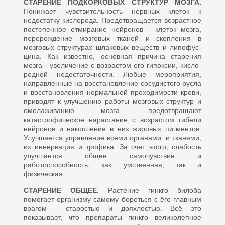
СТАРЕНИЕ ПОДКОРКОВЫХ СТРУКТУР МОЗГА.
Понижает чувствительность нервных клеток к
недостатку кислорода. Предотв­ращается возрастное
постепенное отмирание нейронов - клеток моз­га,
перерождение мозговых тканей и скопления в
мозговых структу­рах шлаковых веществ и липофус­
цина. Как известно, основная при­чина старения
мозга - увеличение с возрастом его гипоксии, кисло­
родной недостаточности. Любые мероприятия,
направленные на восстановление сосудистого русла
и восстановления нормальной проходимости крови,
приводят к улучшению работы мозговых структур и
омолаживанию мозга, предотвращают
катастрофичес­кое нарастание с возрастом гибели
нейронов и накопление в них жировых пигментов.
Улучшается управление всеми органами и тканями,
их иннервация и трофи­ка. За счет этого, слабость
улучшается общее самочувствие и
работоспособность, как ум­ственная, так и
физическая.
СТАРЕНИЕ ОБЩЕЕ
. Растение гинкго билоба
помогает организму самому бороться с ёго главным
врагом - старостью и дряхлостью. Всё это
показывает, что препараты гинкго великолеп­ное