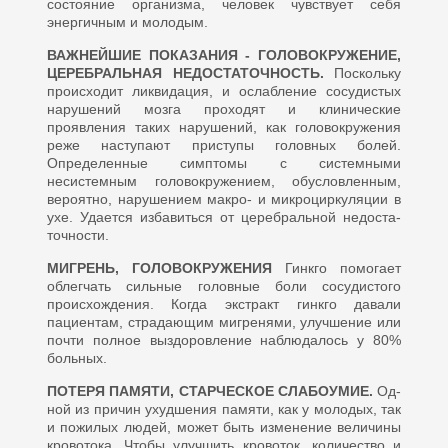
состояние организма, человек чувствует себя
энергичным и молодым.
ВАЖНЕЙШИЕ ПОКАЗАНИЯ - ГОЛОВОКРУЖЕНИЕ,
ЦЕ­РЕБРАЛЬНАЯ НЕДОСТАТОЧ­НОСТЬ.
Поскольку
происходит ликвидация, и ослабление сосуди­стых
нарушений мозга проходят и клинические
проявления таких на­рушений, как головокружения
реже наступают приступы головных бо­лей.
Определенные симптомы с системными
несистемным головок­ружением, обусловленным,
веро­ятно, нарушением макро- и микро­циркуляции в
ухе. Удается изба­виться от церебральной недоста­
точности.
МИГРЕНЬ, ГОЛОВОКРУЖЕ­НИЯ
Гинкго помогает
облегчать сильные головные боли сосудисто­го
происхождения. Когда экстракт гинкго давали
пациентам, страда­ющим мигренями, улучшение или
почти полное выздоровление на­блюдалось у 80%
больных.
ПОТЕРЯ ПАМЯТИ, СТАРЧЕСКОЕ СЛАБОУМИЕ.
Од­
ной из причин ухудшения памяти, как у молодых, так
и пожилых лю­дей, может быть изменение вели­чины
кровотока. Чтобы улучшить кровоток, количество и