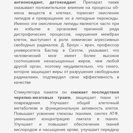
антиоксидант, детоксидант
. Пре­парат также
оказывает положи­тельное влияние на процессы об­
мена веществ в клетках, тормозит окисление
липидов и превращение их в липидные пероксиды.
Именно эти окисленные липиды являются часто при
их избытке в организме причиной ряда
дистрофических процессов, нарушения мембран
клеток, выступают в роли химичес­ки агрессивных
свободных радика­лов. Д. Броун – врач, профессор
университета Бастир в Сиэтле, указывает, что
человеческий мозг имеет более высокое
соотношение ненасыщенных жиров, чем любой
другой орган, поэтому неудиви­тельно, что гинкго,
которое защи­щает жиры от разрушения свобод­ными
радикалами, подтвердил свою эффективность в
качестве
Стимулятора памяти он
снижает последствия
черепно-мозговых травм
, защищает ткани от
повреж­дения. Улучшает общий клеточный
метаболизм и функциональную активность клеток.
Повышает усво­ение глюкозы тканями, синтез АТФ,
уменьшает концентрацию лактата в тканях.
Улучшает и повышает обеспечение тканей
кислородом и насыщение крови, улучшает пере­дачу