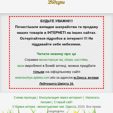
Відгуки
БУДЬТЕ УВАЖНІ!!!
Почастішали випадки шахрайства та продажу
наших товарів в ІНТЕРНЕТІ на інших сайтах.
Остерігайтеся підробок в інтернеті !!! Не
піддавайте себе небезпеки.
Читати новину про це
Справжні
монастирські чаї
,
збори
,
настойки
,
вироблені в Божій аптеці, можна придбати
мази
тільки
на офіцільному сайті
www.bozhya-apteka.com
або за адресою
м.Одеса, вулиця
Лейтенанта Шмідта 16.
Схема проезда
|
Консультация через интернет
|
Написать
письмо
|
Старый сайт
©
Божья аптека - монастырские чаи.
Одесса
, 2020. Все права
защищены.