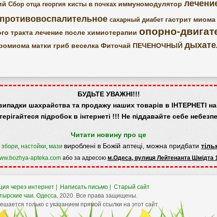
лечени
ий
иммуномодулятор
Сбор отца георгия
кисты в почках
противовоспалительное
гастрит
миома
сахарный диабет
опорно-двигат
го тракта
лечение после химиотерапии
дыхате
ромиома матки
гриб веселка
Фиточай ПЕЧЕНОЧНЫЙ
БУДЬТЕ УВАЖНІ!!!
випадки шахрайства та продажу наших товарів в ІНТЕРНЕТІ на 
терігайтеся підробок в інтернеті !!! Не піддавайте себе небезпе
Читати новину про це
вироблені в Божій аптеці, можна придбати
тіль
,
збори
,
настойки
,
мази
ww.bozhya-apteka.com
або за адресою
м.Одеса, вулиця Лейтенанта Шмідта 
ция через интернет
|
Написать письмо
|
Старый сайт
тырские чаи.
Одесса
, 2020. Все права защищены.
шается только с указанием прямой ссылки на этот сайт