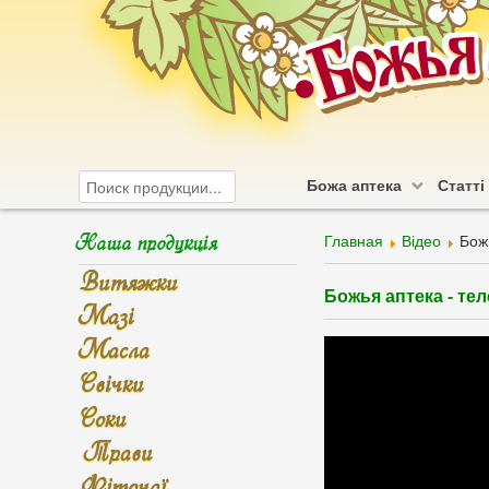
Божа аптека
Статті
Наша продукція
Главная
Відео
Бож
Витяжки
Божья аптека - те
Мазі
Масла
Свічки
Соки
Трави
Фіточаї