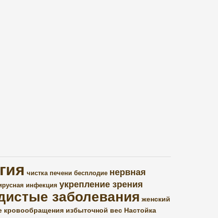
гия
нервная
чистка печени
бесплодие
укрепление зрения
ирусная инфекция
дистые заболевания
женский
е кровообращения
избыточной вес
Настойка