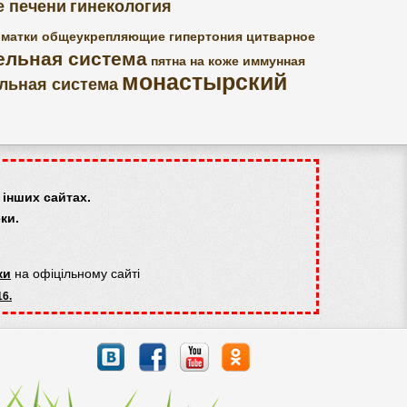
е печени
гинекология
 матки
общеукрепляющие
гипертония
цитварное
ельная система
пятна на коже
иммунная
монастырский
льная система
інших сайтах.
ки.
ки
на офіцільному сайті
16.