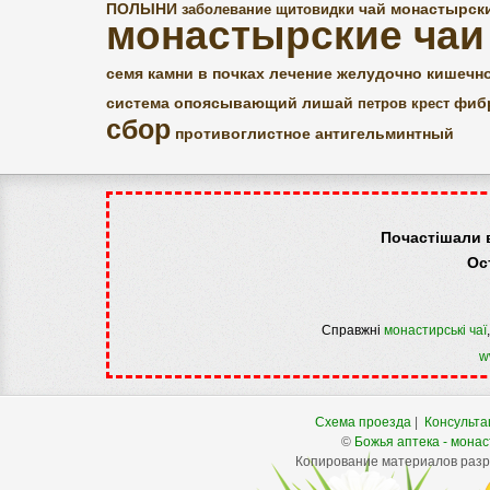
ПОЛЫНИ
чай монастырск
заболевание щитовидки
монастырские чаи
семя
камни в почках
лечение желудочно кишечно
система
опоясывающий лишай
фиб
петров крест
сбор
противоглистное
антигельминтный
Почастішали 
Ос
Справжні
монастирські чаї
w
Схема проезда
|
Консульта
©
Божья аптека - монас
Копирование материалов разре