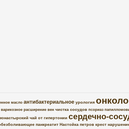
онколо
антибактериальное
урология
енное масло
чистка сосудов
варикозное расширение вен
псориаз
папилломов
сердечно-сосу
монастырский чай от гипертонии
обезболивающее
панкреатит
Настойка петров крест
нарушени