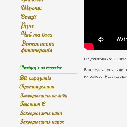
Шроти
Спеції
Різне
Чай та кава
Ветеринарна
фітотерапія
Опубликовано: 25 июл.
Продукція по хворобах
В передаче речь идет
Від паразитів
их основе. Рассказыв
Протипухлинні
Захворювання печінки
Гепатит С
Захворювання шкт
Захворювання нирок