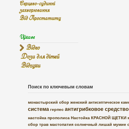
Серцево-судинні
захворювання
Від Простатиту
Цікаве
Відео
Дози для дітей
Відгуки
Поиск по ключевым словам
монастырский сбор женский
антисептическое
кам
система
антигрибковое средство
герпес
настойка прополиса
Настойка КРАСНОЙ ЩЕТКИ
сбор трав
мастопатия
солнечный лишай
мумие