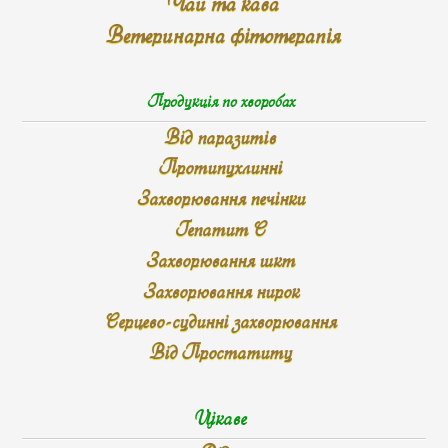
Чай та кава
Ветеринарна фітотерапія
Продукція по хворобах
Від паразитів
Протипухлинні
Захворювання печінки
Гепатит С
Захворювання шкт
Захворювання нирок
Серцево-судинні захворювання
Від Простатиту
Цікаве