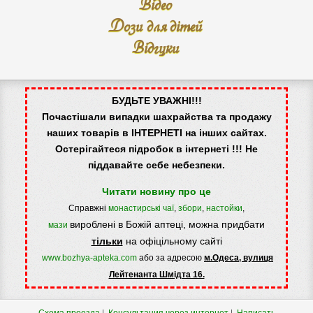
Відео
Дози для дітей
Відгуки
БУДЬТЕ УВАЖНІ!!!
Почастішали випадки шахрайства та продажу
наших товарів в ІНТЕРНЕТІ на інших сайтах.
Остерігайтеся підробок в інтернеті !!! Не
піддавайте себе небезпеки.
Читати новину про це
Справжні
монастирські чаї
,
збори
,
настойки
,
вироблені в Божій аптеці, можна придбати
мази
тільки
на офіцільному сайті
www.bozhya-apteka.com
або за адресою
м.Одеса, вулиця
Лейтенанта Шмідта 16.