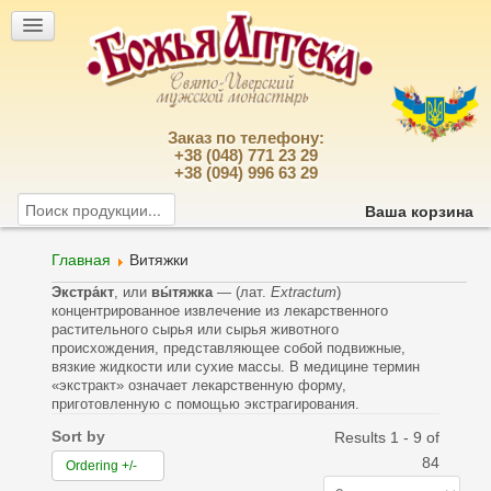
Заказ по телефону:
+38 (048) 771 23 29
+38 (094) 996 63 29
Ваша корзина
Главная
Витяжки
Экстра́кт
, или
вы́тяжка
— (лат.
Extractum
)
концентрированное извлечение из лекарственного
растительного сырья или сырья животного
происхождения, представляющее собой подвижные,
вязкие жидкости или сухие массы. В медицине термин
«экстракт» означает лекарственную форму,
приготовленную с помощью экстрагирования.
Sort by
Results 1 - 9 of
84
Ordering +/-