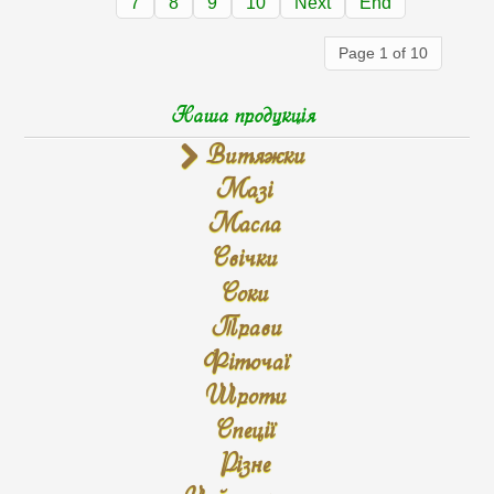
7
8
9
10
Next
End
Page 1 of 10
Наша продукція
Витяжки
Мазі
Масла
Свічки
Соки
Трави
Фіточаї
Шроти
Спеції
Різне