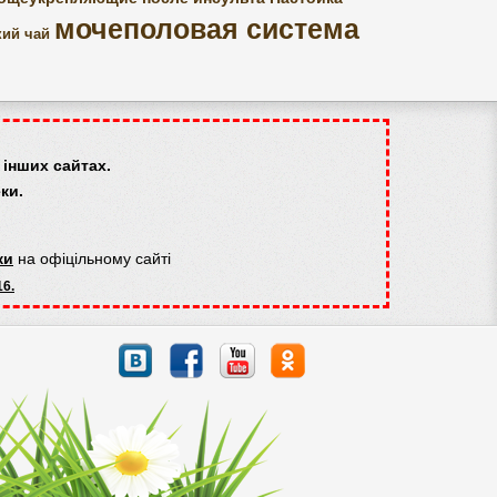
мочеполовая система
ий чай
інших сайтах.
ки.
ки
на офіцільному сайті
16.