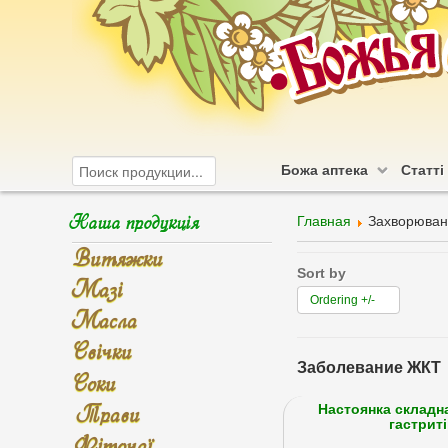
Божа аптека
Статті
Наша продукція
Главная
Захворюван
Витяжки
Sort by
Мазі
Ordering +/-
Масла
Свічки
Заболевание ЖКТ
Соки
Трави
Настоянка складн
гастриті
Фіточаї