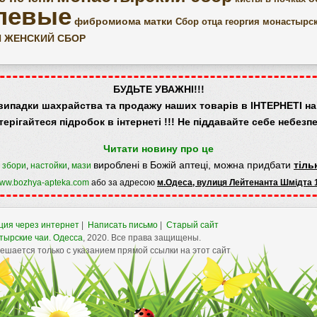
левые
фибромиома матки
Сбор отца георгия
монастырск
 ЖЕНСКИЙ СБОР
БУДЬТЕ УВАЖНІ!!!
випадки шахрайства та продажу наших товарів в ІНТЕРНЕТІ на 
терігайтеся підробок в інтернеті !!! Не піддавайте себе небезпе
Читати новину про це
вироблені в Божій аптеці, можна придбати
тіль
,
збори
,
настойки
,
мази
ww.bozhya-apteka.com
або за адресою
м.Одеса, вулиця Лейтенанта Шмідта 
ция через интернет
|
Написать письмо
|
Старый сайт
тырские чаи.
Одесса
, 2020. Все права защищены.
шается только с указанием прямой ссылки на этот сайт