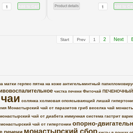
Product details
2
Next
Start
Prev
1
а матки
герпес
пятна на коже
антигельминтный
папилломовиру
ивовоспалительное
Фиточай ПЕЧЕНОЧНЫЙ
чистка печени
 чаи
солянка холмовая
опоясывающий лишай
гипертони
емя
Монастырский чай от паразитов
гриб веселка
чай монаст
монастырский чай от диабета
иммунная система
гастрит
варик
опорно-двигательн
монастырский чай от гипертонии
монастырский сбор
е печени
о
кисты в почках