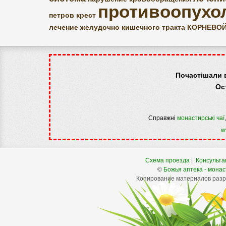
противоопухо
петров крест
лечение желудочно кишечного тракта
КОРНЕВОЙ
Почастішали 
Ос
Справжні
монастирські чаї
w
Схема проезда
|
Консульта
©
Божья аптека - монас
Копирование материалов разре