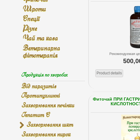
Шроти
Спеції
Різне
Чай та кава
Ветеринарна
фітотерапія
Рекомендуемая це
500,0
Продукція по хворобах
Product details
Від паразитів
Протипухлинні
Фиточай ПРИ ГАСТ
Захворювання печінки
КИСЛОТНОСТЬ
Гепатит С
Захворювання шкт
Захворювання нирок