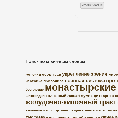
Product details
Поиск по ключевым словам
укрепление зрения
женский сбор трав
миом
нервная система
прот
настойка прополиса
монастырские
бесплодие
солнечный лишай
мумие
цитварное с
щитовидки
желудочно-кишечный тракт
органы пищеварения
мастопатия
каменное масло
система
лечени
нарушение кровообращения