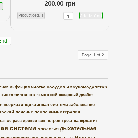
200,00 грн
Product details
End
Page 1 of 2
чистка сосудов
иммуномодулятор
сная инфекция
киста яичников
геморрой
сахарный диабет
я
эндокринная система
псориаз
заболевание
ырский
лечение после химиотерапии
панкреатит
озное расширение вен
петров крест
ая система
дыхательная
урология
бщеукрепляющие
после инсульта
Настойка