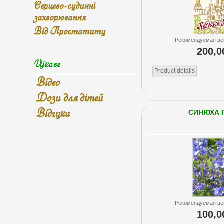
Серцево-судинні
захворювання
Від Простатиту
Рекомендуемая це
200,0
Цікаве
Product details
Відео
Дози для дітей
Відгуки
СИНЮХА 
Рекомендуемая це
100,0