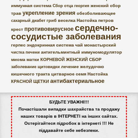
иммунная система
женский сбор
Сбор отца георгия
укрепление зрения
трав
обезболивающее
гриб веселка
Настойка петров
сахарный диабет
сердечно-
противовирусное
крест
сосудистые заболевания
герпес
эндокринная система
чай монастырский
антигельминтный
иммуномодулятор
чистка печени
миома матки
КОРНЕВОЙ ЖЕНСКИЙ СБОР
лечение желудочно
заболевание щитовидки
кишечного тракта
цитварное семя
Настойка
антибактериальное
КРАСНОЙ ЩЕТКИ
БУДЬТЕ УВАЖНІ!!!
Почастішали випадки шахрайства та продажу
наших товарів в ІНТЕРНЕТІ на інших сайтах.
Остерігайтеся підробок в інтернеті !!! Не
піддавайте себе небезпеки.