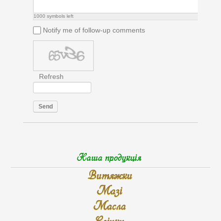
1000
symbols left
Notify me of follow-up comments
Refresh
Send
Наша продукція
Витяжки
Мазі
Масла
Свічки