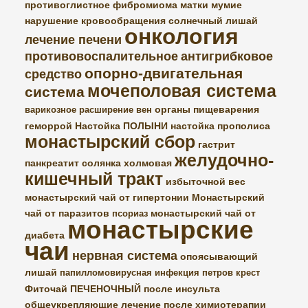
противоглистное
фибромиома матки
мумие
нарушение кровообращения
солнечный лишай
онкология
лечение печени
противовоспалительное
антигрибковое
опорно-двигательная
средство
мочеполовая система
система
органы пищеварения
варикозное расширение вен
геморрой
Настойка ПОЛЫНИ
настойка прополиса
монастырский сбор
гастрит
желудочно-
панкреатит
солянка холмовая
кишечный тракт
избыточной вес
монастырский чай от гипертонии
Монастырский
чай от паразитов
монастырский чай от
псориаз
монастырские
диабета
чаи
нервная система
опоясывающий
лишай
папилломовирусная инфекция
петров крест
Фиточай ПЕЧЕНОЧНЫЙ
после инсульта
общеукрепляющие
лечение после химиотерапии