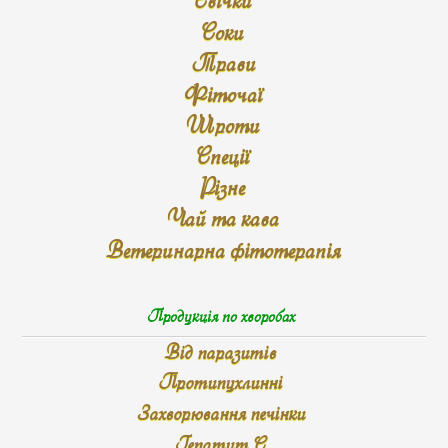
Соки
Трави
Фіточаї
Шроти
Спеції
Різне
Чай та кава
Ветеринарна фітотерапія
Продукція по хворобах
Від паразитів
Протипухлинні
Захворювання печінки
Гепатит С