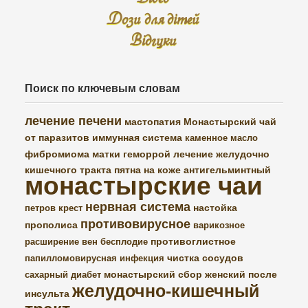
Дози для дітей
Відгуки
Поиск по ключевым словам
лечение печени
мастопатия
Монастырский чай
от паразитов
иммунная система
каменное масло
фибромиома матки
геморрой
лечение желудочно
кишечного тракта
пятна на коже
антигельминтный
монастырские чаи
нервная система
настойка
петров крест
противовирусное
прополиса
варикозное
противоглистное
расширение вен
бесплодие
чистка сосудов
папилломовирусная инфекция
монастырский сбор женский
после
сахарный диабет
желудочно-кишечный
инсульта