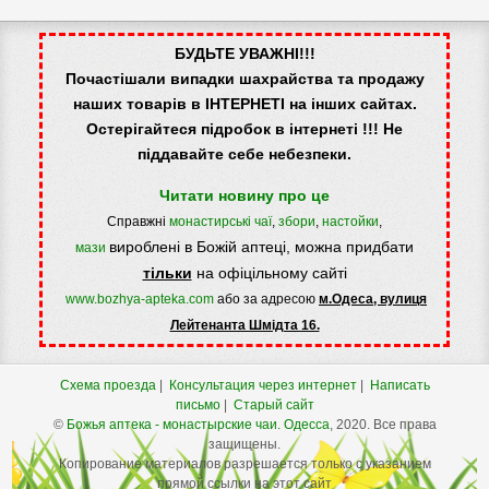
БУДЬТЕ УВАЖНІ!!!
Почастішали випадки шахрайства та продажу
наших товарів в ІНТЕРНЕТІ на інших сайтах.
Остерігайтеся підробок в інтернеті !!! Не
піддавайте себе небезпеки.
Читати новину про це
Справжні
монастирські чаї
,
збори
,
настойки
,
вироблені в Божій аптеці, можна придбати
мази
тільки
на офіцільному сайті
www.bozhya-apteka.com
або за адресою
м.Одеса, вулиця
Лейтенанта Шмідта 16.
Схема проезда
|
Консультация через интернет
|
Написать
письмо
|
Старый сайт
©
Божья аптека - монастырские чаи.
Одесса
, 2020. Все права
защищены.
Копирование материалов разрешается только с указанием
прямой ссылки на этот сайт