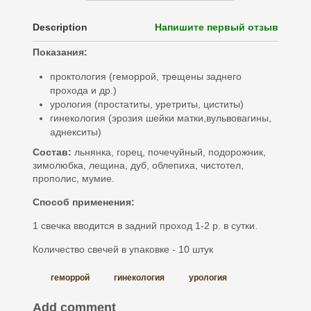
Description
Напишите первый отзыв
Показания:
проктология (геморрой, трещены заднего
прохода и др.)
урология (простатиты, уретриты, циститы)
гинекология (эрозия шейки матки,вульвовагины,
аднекситы)
Состав:
льнянка, горец, почечуйный, подорожник,
зимолюбка, лещина, дуб, облепиха, чистотел,
прополис, мумие.
Способ применения:
1 свечка вводится в задний проход 1-2 р. в сутки.
Количество свечей в упаковке - 10 штук
геморрой
гинекология
урология
Add comment