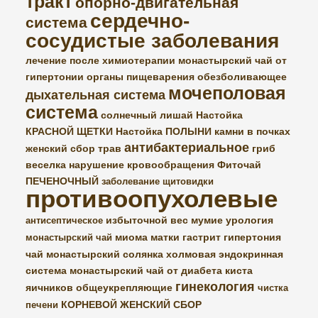
тракт
опорно-двигательная
сердечно-
система
сосудистые заболевания
лечение после химиотерапии
монастырский чай от
гипертонии
органы пищеварения
обезболивающее
мочеполовая
дыхательная система
система
солнечный лишай
Настойка
КРАСНОЙ ЩЕТКИ
Настойка ПОЛЫНИ
камни в почках
антибактериальное
женский сбор трав
гриб
веселка
нарушение кровообращения
Фиточай
ПЕЧЕНОЧНЫЙ
заболевание щитовидки
противоопухолевые
избыточной вес
мумие
урология
антисептическое
миома матки
гастрит
гипертония
монастырский чай
чай монастырский
солянка холмовая
эндокринная
система
монастырский чай от диабета
киста
гинекология
яичников
общеукрепляющие
чистка
КОРНЕВОЙ ЖЕНСКИЙ СБОР
печени