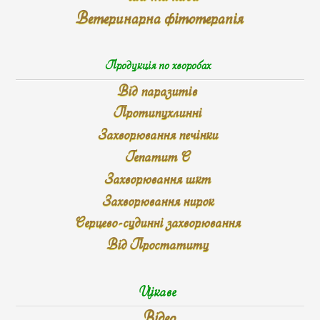
Ветеринарна фітотерапія
Продукція по хворобах
Від паразитів
Протипухлинні
Захворювання печінки
Гепатит С
Захворювання шкт
Захворювання нирок
Серцево-судинні захворювання
Від Простатиту
Цікаве
Відео