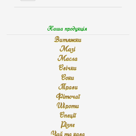
Наша продукція
Витяжки
Мазі
Масла
Свічки
Соки
Трави
Фіточаї
Шроти
Спеції
Різне
Чай та кава