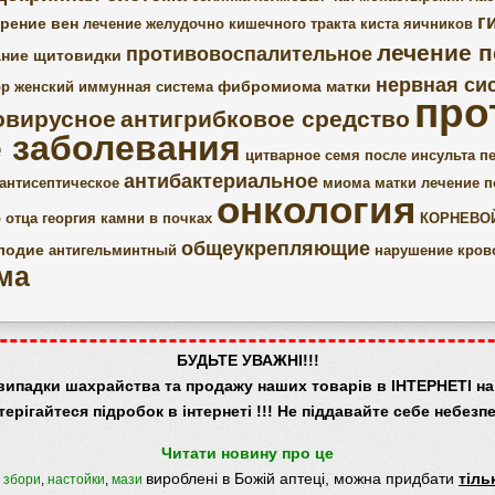
г
рение вен
лечение желудочно кишечного тракта
киста яичников
лечение п
противовоспалительное
ание щитовидки
нервная си
фибромиома матки
р женский
иммунная система
про
овирусное
антигрибковое средство
 заболевания
цитварное семя
после инсульта
пе
антибактериальное
антисептическое
миома матки
лечение п
онкология
 отца георгия
камни в почках
КОРНЕВО
общеукрепляющие
лодие
антигельминтный
нарушение кро
ма
БУДЬТЕ УВАЖНІ!!!
випадки шахрайства та продажу наших товарів в ІНТЕРНЕТІ на 
терігайтеся підробок в інтернеті !!! Не піддавайте себе небезпе
Читати новину про це
вироблені в Божій аптеці, можна придбати
тіль
,
збори
,
настойки
,
мази