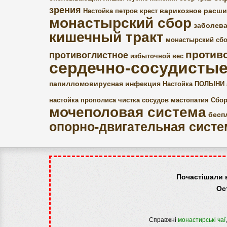
зрения
варикозное расши
Настойка петров крест
монастырский сбор
заболев
кишечный тракт
монастырский сбо
против
противоглистное
избыточной вес
сердечно-сосудистые
папилломовирусная инфекция
Настойка ПОЛЫНИ
настойка прополиса
чистка сосудов
мастопатия
Сбор
мочеполовая система
бесп
опорно-двигательная систе
Почастішали 
Ос
Справжні
монастирські чаї