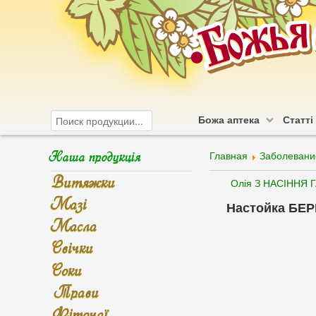
Божа аптека
Статті
Наша продукція
Главная
Заболевани
Витяжки
Олія З НАСІННЯ 
Мазі
Настойка БЕ
Масла
Свічки
Соки
Трави
Фіточаї