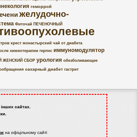
инекология
геморрой
желудочно-
ечени
стема
Фиточай ПЕЧЕНОЧНЫЙ
тивоопухолевые
тров крест
монастырский чай от диабета
иммуномодулятор
осле химиотерапии
герпес
урология
Й ЖЕНСКИЙ СБОР
обезболивающее
сахарный диабет
вообращения
гастрит
інших сайтах.
ки.
ки
на офіцільному сайті