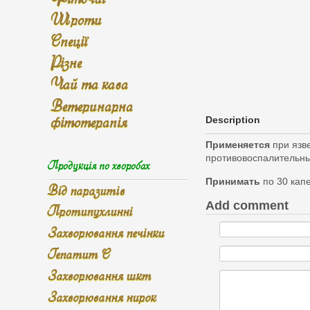
Шроти
Спеції
Різне
Чай та кава
Ветеринарна
фітотерапія
Description
Применяется
при язве
противовоспалительны
Продукція по хворобах
Принимать
по 30 капе
Від паразитів
Add comment
Протипухлинні
Захворювання печінки
Гепатит С
Захворювання шкт
Захворювання нирок