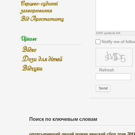
Серцево-судинні
захворювання
Від Простатиту
1000
symbols left
Цікаве
Notify me of fol
Відео
Дози для дітей
Відгуки
Refresh
Send
Поиск по ключевым словам
эн
опоясывающий лишай
мумие
женский сбор трав