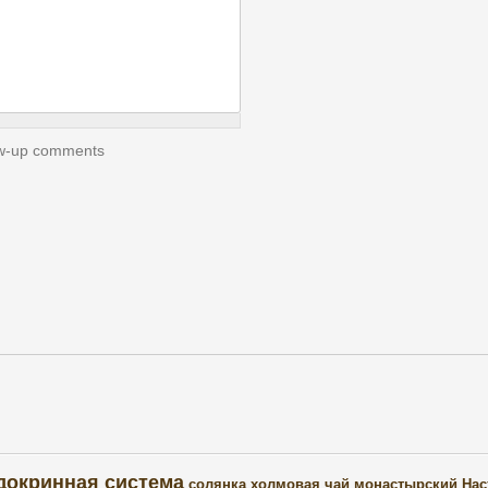
low-up comments
докринная система
солянка холмовая
чай монастырский
Нас