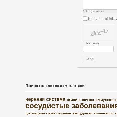
1000
symbols left
Notify me of fol
Refresh
Send
Поиск по ключевым словам
нервная система
камни в почках
иммунная с
сосудистые заболевани
цитварное семя
лечение желудочно кишечного т