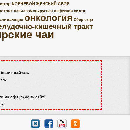
лятор
КОРНЕВОЙ ЖЕНСКИЙ СБОР
астрит
киста
папилломовирусная инфекция
онкология
оливающее
Сбор отца
елудочно-кишечный тракт
рские чаи
інших сайтах.
ки.
ки
на офіцільному сайті
16.