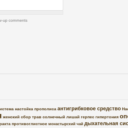
low-up comments
антигрибковое средство
истема
настойка прополиса
На
я
оп
женский сбор трав
солнечный лишай
герпес
гипертония
дыхательная си
ракта
противоглистное
монастырский чай