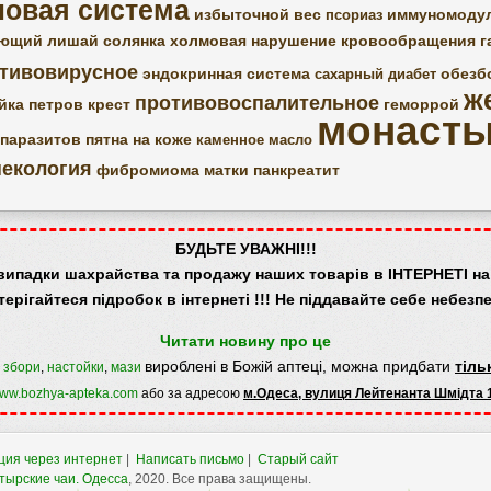
овая система
избыточной вес
иммуномоду
псориаз
ющий лишай
солянка холмовая
нарушение кровообращения
г
тивовирусное
эндокринная система
обезб
сахарный диабет
ж
противовоспалительное
йка петров крест
геморрой
монасты
 паразитов
пятна на коже
каменное масло
некология
фибромиома матки
панкреатит
БУДЬТЕ УВАЖНІ!!!
випадки шахрайства та продажу наших товарів в ІНТЕРНЕТІ на 
терігайтеся підробок в інтернеті !!! Не піддавайте себе небезпе
Читати новину про це
вироблені в Божій аптеці, можна придбати
тіль
,
збори
,
настойки
,
мази
ww.bozhya-apteka.com
або за адресою
м.Одеса, вулиця Лейтенанта Шмідта 
ция через интернет
|
Написать письмо
|
Старый сайт
тырские чаи.
Одесса
, 2020. Все права защищены.