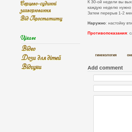
Серцево-судинні
К 30-ой недели вы вых
каждую неделю нужно у
захворювання
Затем перерыв 1-2 ме
Від Простатиту
Наружно
: настойку в
Противопоказания
: 
Цікаве
Відео
Дози для дітей
гинекология
он
Відгуки
Add comment