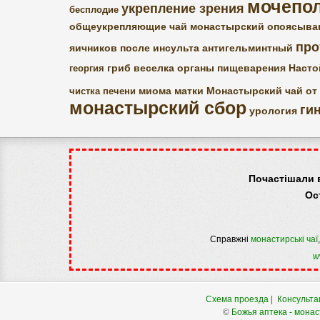
мочепол
укрепление зрения
бесплодие
общеукрепляющие
чай монастырский
опоясыва
про
яичников
после инсульта
антигельминтный
гриб веселка
органы пищеварения
Насто
георгия
миома матки
Монастырский чай от
чистка печени
монастырский сбор
ги
урология
Почастішали 
Ос
Справжні
монастирські чаї
w
Схема проезда
|
Консульта
©
Божья аптека - монас