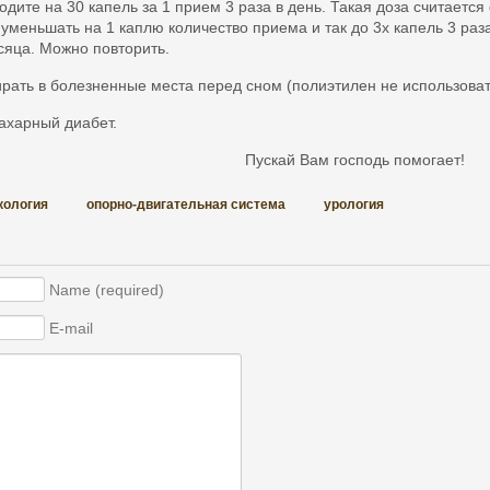
одите на 30 капель за 1 прием 3 раза в день. Такая доза считаетс
меньшать на 1 каплю количество приема и так до 3х капель 3 раза
сяца. Можно повторить.
тирать в болезненные места перед сном (полиэтилен не использоват
сахарный диабет.
Пускай Вам господь помогает!
кология
опорно-двигательная система
урология
Name (required)
E-mail