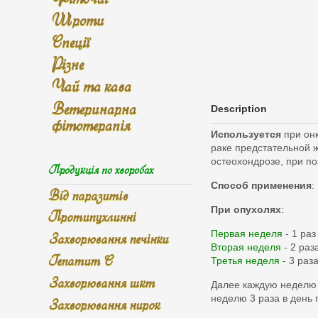
Шроти
Спеції
Різне
Чай та кава
Ветеринарна
Description
фітотерапія
Используется
при онк
раке предстательной ж
остеохондрозе, при по
Продукція по хворобах
Способ применения
:
Від паразитів
При опухолях
:
Протипухлинні
Первая неделя
- 1 раз
Захворювання печінки
Вторая неделя
- 2 раз
Гепатит С
Третья неделя
- 3 раз
Захворювання шкт
Далее каждую неделю по
неделю 3 раза в день 
Захворювання нирок