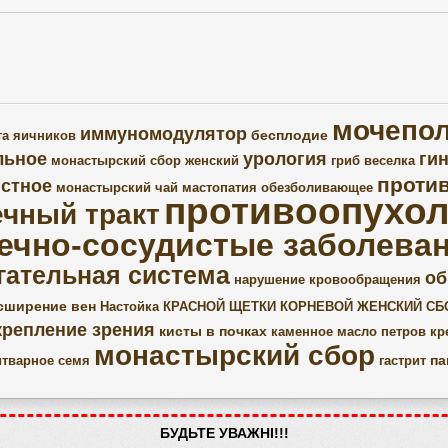
мочепол
иммуномодулятор
бесплодие
та яичников
льное
урология
ги
монастырский сбор женский
гриб веселка
проти
стное
монастырский чай
мастопатия
обезболивающее
противоопухо
чный тракт
ечно-сосудистые заболева
гательная система
об
нарушение кровообращения
сширение вен
Настойка КРАСНОЙ ЩЕТКИ
КОРНЕВОЙ ЖЕНСКИЙ СБ
крепление зрения
кисты в почках
каменное масло
петров кр
монастырский сбор
па
итварное семя
гастрит
БУДЬТЕ УВАЖНІ!!!