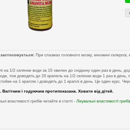
застосовується:
При спазмах головного мозку, множині склерозі, 
лі на 1/2 склянки води за 15 хвилин до сніданку один раз в день, д
води, тож доводять до 20 крапель на 1/2 склянки води 1 раз в день, 
ойки на 1 краплю і доводять до 1 краплі в день. Це один курс. Че
агітним і годуючим протипоказана. Ховати від дітей.
ьні властивості грибів читайте в статті -
Лікувальні властивості грибі