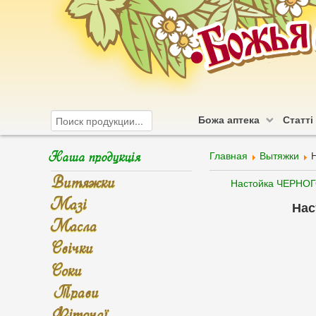
Божа аптека
Статті
Наша продукція
Главная
Вытяжки
Витяжки
Настойка ЧЕРНО
Мазі
Нас
Масла
Свічки
Соки
Трави
Фіточаї