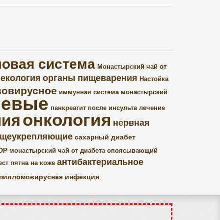
овая система
Монастырский чай от
некология
органы пищеварения
Настойка
вовирусное
иммунная система
монастырский
левые
панкреатит
после инсульта
лечение
онкология
ния
нервная
щеукрепляющие
сахарный диабет
ОР
монастырский чай от диабета
опоясывающий
антибактериальное
ест
пятна на коже
пилломовирусная инфекция