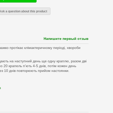
Ask a question about this product
Напишите первый отзыв
важко протікає клімактеричному періоді, хвороби
одають на наступний день ще одну краплю, разом дві
по 20 крапель п'ють 4-5 днів, потім кожен день
рез 10 днів повторюють прийом настоянки.
в