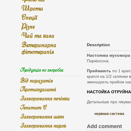
Шроти
Спеції
Різне
Чай та кава
Ветеринарна
Description
фітотерапія
Настоянка мухомора 
Паркінсона.
Продукція по хворобах
Приймають
по 1 крап
краплі на 1/2 склянки 
Від паразитів
зменшують прийом наст
Протипухлинні
НАСТОЙКА ОТРУЙНА. В
Захворювання печінки
Детальніше про лікувал
Гепатит С
нервная система
Захворювання шкт
Захворювання нирок
Add comment