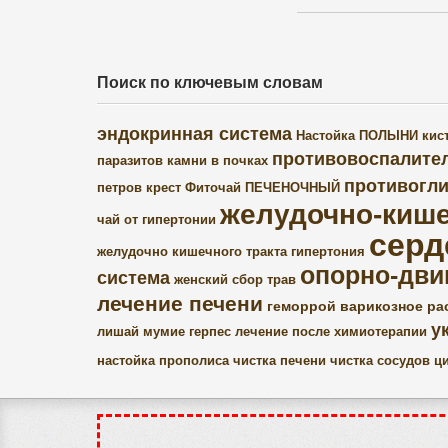
Поиск по ключевым словам
эндокринная система
Настойка ПОЛЫНИ
кис
противовоспалите
паразитов
камни в почках
противогли
петров крест
Фиточай ПЕЧЕНОЧНЫЙ
желудочно-кише
чай от гипертонии
серд
желудочно кишечного тракта
гипертония
опорно-дви
система
женский сбор трав
лечение печени
геморрой
варикозное ра
у
лишай
мумие
герпес
лечение после химиотерапии
настойка прополиса
чистка печени
чистка сосудов
ц