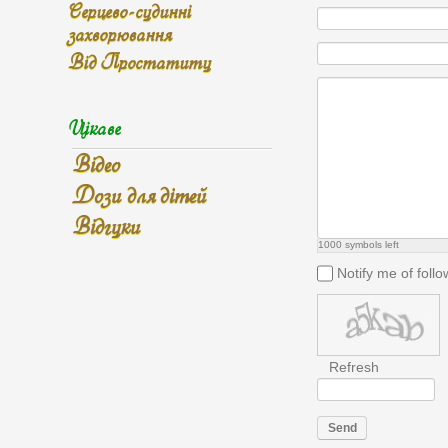
Серцево-судинні
захворювання
Від Простатиту
Цікаве
Відео
Дози для дітей
Відгуки
1000
symbols left
Notify me of fol
Refresh
Send