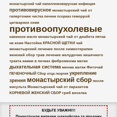
монастырский чай
папилломовирусная инфекция
противовирусное
монастырский чай от
гипертонии
геморрой
чистка печени
псориаз
цитварное семя
противоопухолевые
монастырский чай от диабета
пятна
каменное масло
на коже
Настойка КРАСНОЙ ЩЕТКИ
чай
монастырский
лечение после химиотерапии
женский сбор трав
лечение желудочно кишечного
тракта
камни в почках
фибромиома матки
дыхательная система
миома матки
Фиточай
укрепление
ПЕЧЕНОЧНЫЙ
Сбор отца георгия
монастырский сбор
зрения
после
инсульта
Монастырский чай от паразитов
КОРНЕВОЙ ЖЕНСКИЙ СБОР
гриб веселка
БУДЬТЕ УВАЖНІ!!!
Почастішали випадки шахрайства та продажу