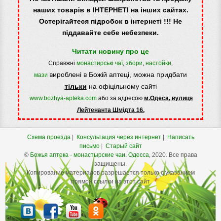
наших товарів в ІНТЕРНЕТІ на інших сайтах.
Остерігайтеся підробок в інтернеті !!! Не
піддавайте себе небезпеки.
Читати новину про це
Справжні
монастирські чаї
,
збори
,
настойки
,
вироблені в Божій аптеці, можна придбати
мази
тільки
на офіцільному сайті
www.bozhya-apteka.com
або за адресою
м.Одеса, вулиця
Лейтенанта Шмідта 16.
Схема проезда
|
Консультация через интернет
|
Написать
письмо
|
Старый сайт
©
Божья аптека - монастырские чаи.
Одесса
, 2020. Все права
защищены.
Копирование материалов разрешается только с указанием
прямой ссылки на этот сайт