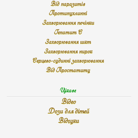
Від паразитів
Протипухлинні
Захворювання печінки
Гепатит С
Захворювання шкт
Захворювання нирок
Серцево-судинні захворювання
Від Простатиту
Цікаве
Відео
Дози для дітей
Відгуки