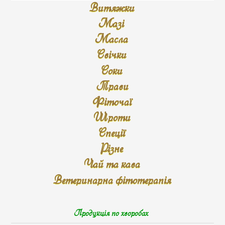
Витяжки
Мазі
Масла
Свічки
Соки
Трави
Фіточаї
Шроти
Спеції
Різне
Чай та кава
Ветеринарна фітотерапія
Продукція по хворобах