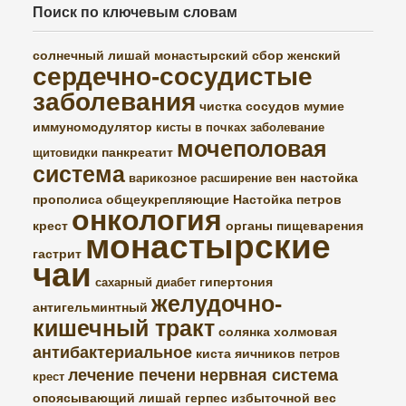
Поиск по ключевым словам
солнечный лишай
монастырский сбор женский
сердечно-сосудистые
заболевания
чистка сосудов
мумие
иммуномодулятор
кисты в почках
заболевание
мочеполовая
панкреатит
щитовидки
система
настойка
варикозное расширение вен
прополиса
общеукрепляющие
Настойка петров
онкология
крест
органы пищеварения
монастырские
гастрит
чаи
гипертония
сахарный диабет
желудочно-
антигельминтный
кишечный тракт
солянка холмовая
антибактериальное
киста яичников
петров
лечение печени
нервная система
крест
опоясывающий лишай
герпес
избыточной вес