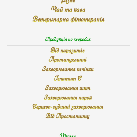
Чай та кава
Ветеринарна фітотерапія
Продукція по хворобах
Від паразитів
Протипухлинні
Захворювання печінки
Гепатит С
Захворювання шкт
Захворювання нирок
Серцево-судинні захворювання
Від Простатиту
Цікаве