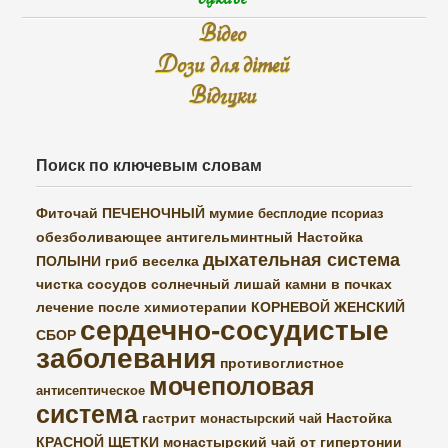
Відео
Дози для дітей
Відгуки
Поиск по ключевым словам
Фиточай ПЕЧЕНОЧНЫЙ
мумие
бесплодие
псориаз
обезболивающее
антигельминтный
Настойка
дыхательная система
ПОЛЫНИ
гриб веселка
чистка сосудов
солнечный лишай
камни в почках
лечение после химиотерапии
КОРНЕВОЙ ЖЕНСКИЙ
сердечно-сосудистые
СБОР
заболевания
противоглистное
мочеполовая
антисептическое
система
гастрит
Настойка
монастырский чай
КРАСНОЙ ЩЕТКИ
монастырский чай от гипертонии