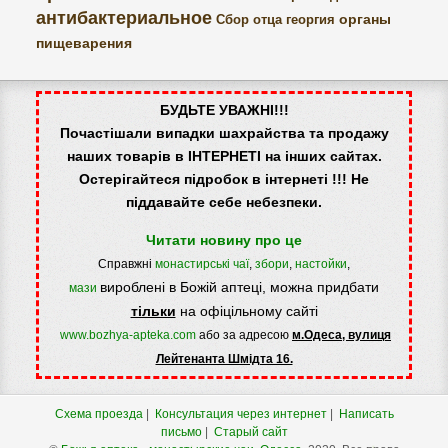
антибактериальное
органы
Сбор отца георгия
пищеварения
БУДЬТЕ УВАЖНІ!!!
Почастішали випадки шахрайства та продажу
наших товарів в ІНТЕРНЕТІ на інших сайтах.
Остерігайтеся підробок в інтернеті !!! Не
піддавайте себе небезпеки.
Читати новину про це
Справжні
монастирські чаї
,
збори
,
настойки
,
вироблені в Божій аптеці, можна придбати
мази
тільки
на офіцільному сайті
www.bozhya-apteka.com
або за адресою
м.Одеса, вулиця
Лейтенанта Шмідта 16.
Схема проезда
|
Консультация через интернет
|
Написать
письмо
|
Старый сайт