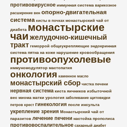
противовирусное
иммунная система
варикозное
опорно-двигательная
расширение вен
система
монастырский чай от
кисты в почках
монастырские
диабета
чаи
желудочно-кишечный
тракт
геморрой
общеукрепляющие
эндокринная
система
пятна на коже
нарушение кровообращения
противоопухолевые
иммуномодулятор
мастопатия
онкология
каменное масло
монастырский сбор
чистка печени
нервная система
киста яичников
избыточной
вес
миома матки
урология
заболевание щитовидки
гинекология
после инсульта
петров крест
укрепление зрения
Монастырский чай от
лечение печени
паразитов
настойка прополиса
противовоспалительное
сахарный диабет