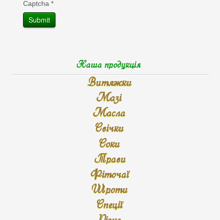
Captcha
*
Submit
Наша продукція
Витяжки
Мазі
Масла
Свічки
Соки
Трави
Фіточаї
Шроти
Спеції
Різне