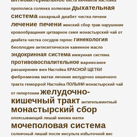
киста яичников
настойка
дыхательная
прополиса
солянка холмовая
система
сахарный диабет
чистка печени
лечение печени
женский сбор трав
нарушение
кровообращения
цитварное семя
монастырский чай от
гинекология
диабета
чистка сосудов
герпес
бесплодие
антисептическое
каменное масло
эндокринная система
иммунная система
противовоспалительное
варикозное
расширение вен
Настойка КРАСНОЙ ЩЕТКИ
фибромиома матки
лечение желудочно кишечного
геморрой
тракта
Настойка ПОЛЫНИ
монастырский чай
желудочно-
от гипертонии
кишечный тракт
антигельминтный
монастырский сбор
опоясывающий лишай
миома матки
мочеполовая система
солнечный лишай
после инсульта
избыточной вес