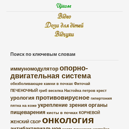
Цікаве
Відео
Дози для дітей
Відгуки
Поиск по ключевым словам
опорно-
иммуномодулятор
двигательная система
обезболивающее
камни в почках
Фиточай
ПЕЧЕНОЧНЫЙ
гриб веселка
Настойка петров крест
противовирусное
урология
гипертония
укрепление зрения
органы
пятна на коже
пищеварения
кисты в почках
КОРНЕВОЙ
онкология
ЖЕНСКИЙ СБОР
антибактериальное