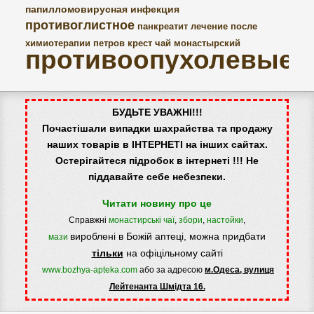
папилломовирусная инфекция
противоглистное
панкреатит
лечение после
химиотерапии
петров крест
чай монастырский
противоопухолевые
БУДЬТЕ УВАЖНІ!!!
Почастішали випадки шахрайства та продажу
наших товарів в ІНТЕРНЕТІ на інших сайтах.
Остерігайтеся підробок в інтернеті !!! Не
піддавайте себе небезпеки.
Читати новину про це
Справжні
монастирські чаї
,
збори
,
настойки
,
вироблені в Божій аптеці, можна придбати
мази
тільки
на офіцільному сайті
www.bozhya-apteka.com
або за адресою
м.Одеса, вулиця
Лейтенанта Шмідта 16.