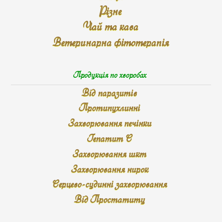
Різне
Чай та кава
Ветеринарна фітотерапія
Продукція по хворобах
Від паразитів
Протипухлинні
Захворювання печінки
Гепатит С
Захворювання шкт
Захворювання нирок
Серцево-судинні захворювання
Від Простатиту