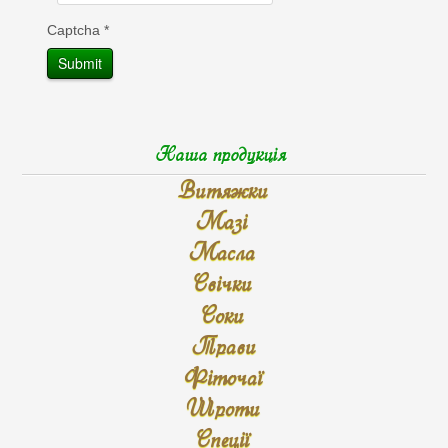
Captcha
*
Submit
Наша продукція
Витяжки
Мазі
Масла
Свічки
Соки
Трави
Фіточаї
Шроти
Спеції