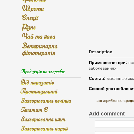
Шроти
Спеції
Різне
Чай та кава
Ветеринарна
фітотерапія
Description
Применяется при:
псо
заболеваниях.
Продукція по хворобах
Состав:
масляные экс
Від паразитів
Способ употреблени
Протипухлинні
Захворювання печінки
антигрибковое сред
Гепатит С
Add comment
Захворювання шкт
Захворювання нирок