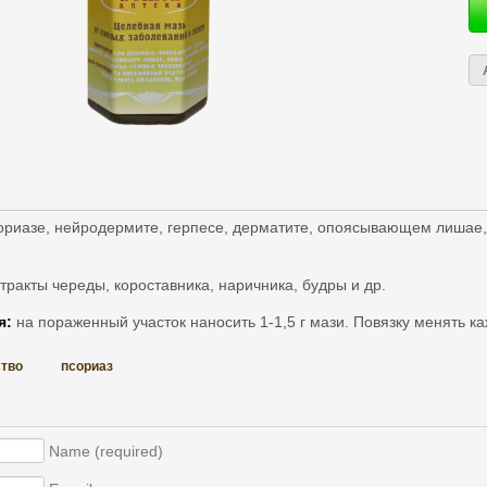
риазе, нейродермите, герпесе, дерматите, опоясывающем лишае, 
тракты череды, короставника, наричника, будры и др.
я:
на пораженный участок наносить 1-1,5 г мази. Повязку менять ка
ство
псориаз
Name (required)