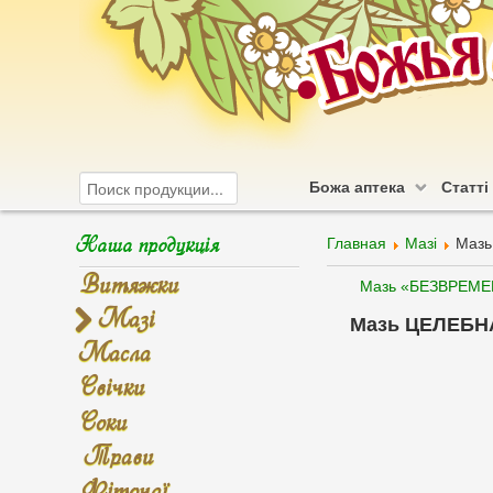
Божа аптека
Статті
Наша продукція
Главная
Мазі
Мазь
Витяжки
Мазь «БЕЗВРЕМЕН
Мазі
Мазь ЦЕЛЕБН
Масла
Свічки
Соки
Трави
Фіточаї