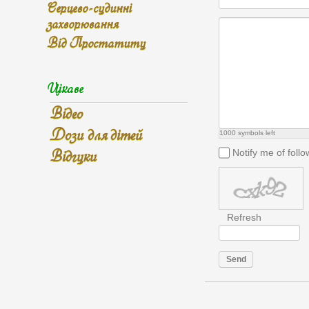
Серцево-судинні
захворювання
Від Простатиту
Цікаве
Відео
Дози для дітей
1000
symbols left
Відгуки
Notify me of fol
Refresh
Send