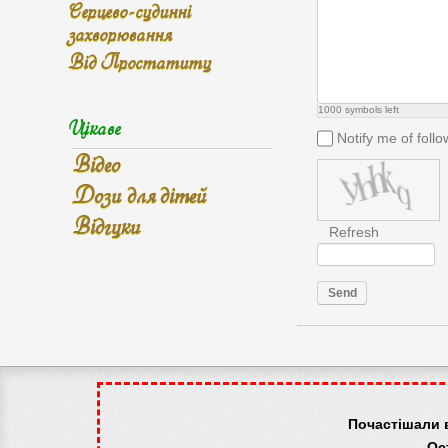
Серцево-судинні
захворювання
Від Простатиту
1000
symbols left
Цікаве
Notify me of fol
Відео
Дози для дітей
Відгуки
Refresh
Send
Почастішали 
Ос