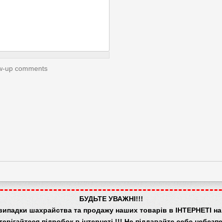
low-up comments
БУДЬТЕ УВАЖНІ!!!
випадки шахрайства та продажу наших товарів в ІНТЕРНЕТІ на 
терігайтеся підробок в інтернеті !!! Не піддавайте себе небезпе