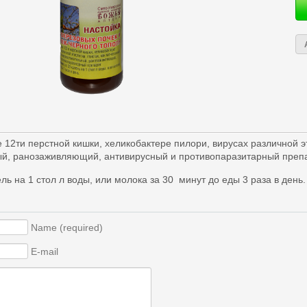
 12ти перстной кишки, хеликобактере пилори, вирусах различной э
й, ранозаживляющий, антивирусный и противопаразитарный препа
ль на 1 стол л воды, или молока за 30 минут до еды 3 раза в день.
Name (required)
E-mail