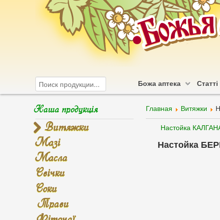
Божа аптека
Статті
Наша продукція
Главная
Витяжки
Н
Витяжки
Настойка КАЛГАН
Мазі
Настойка БЕ
Масла
Свічки
Соки
Трави
Фіточаї