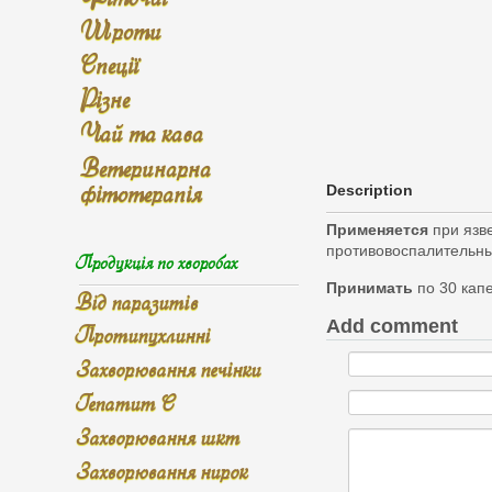
Шроти
Спеції
Різне
Чай та кава
Ветеринарна
фітотерапія
Description
Применяется
при язве
противовоспалительны
Продукція по хворобах
Принимать
по 30 капе
Від паразитів
Add comment
Протипухлинні
Захворювання печінки
Гепатит С
Захворювання шкт
Захворювання нирок