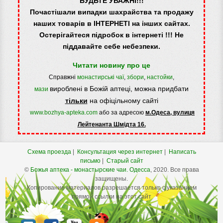
БУДЬТЕ УВАЖНІ!!!
Почастішали випадки шахрайства та продажу
наших товарів в ІНТЕРНЕТІ на інших сайтах.
Остерігайтеся підробок в інтернеті !!! Не
піддавайте себе небезпеки.
Читати новину про це
Справжні
монастирські чаї
,
збори
,
настойки
,
вироблені в Божій аптеці, можна придбати
мази
тільки
на офіцільному сайті
www.bozhya-apteka.com
або за адресою
м.Одеса, вулиця
Лейтенанта Шмідта 16.
Схема проезда
|
Консультация через интернет
|
Написать
письмо
|
Старый сайт
©
Божья аптека - монастырские чаи.
Одесса
, 2020. Все права
защищены.
Копирование материалов разрешается только с указанием
прямой ссылки на этот сайт