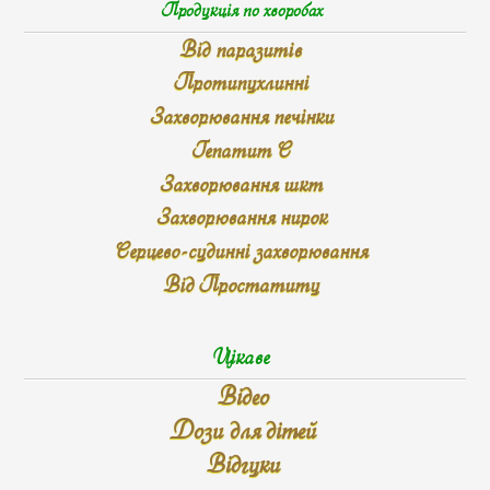
Продукція по хворобах
Від паразитів
Протипухлинні
Захворювання печінки
Гепатит С
Захворювання шкт
Захворювання нирок
Серцево-судинні захворювання
Від Простатиту
Цікаве
Відео
Дози для дітей
Відгуки