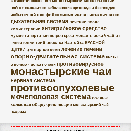
чай монастырский
Монастырский
антисептическое
чай от паразитов
заболевание щитовидки
бесплодие
избыточной вес
фибромиома матки
киста яичников
дыхательная система
лечение после
антигрибковое средство
химиотерапии
мумие
гипертония
монастырский чай от
петров крест
гипертонии
гриб веселка
Настойка КРАСНОЙ
лечение печени
ЩЕТКИ
цитварное семя
опорно-двигательная система
кисты
противовирусное
в почках
чистка печени
монастырские чаи
нервная система
противоопухолевые
мочеполовая система
солянка
холмовая
общеукрепляющие
монастырский чай
псориаз