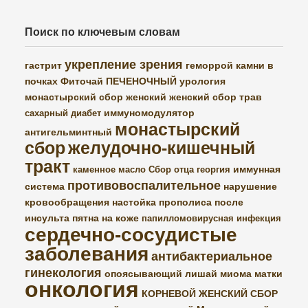
Поиск по ключевым словам
укрепление зрения
гастрит
геморрой
камни в
почках
Фиточай ПЕЧЕНОЧНЫЙ
урология
монастырский сбор женский
женский сбор трав
иммуномодулятор
сахарный диабет
монастырский
антигельминтный
сбор
желудочно-кишечный
тракт
иммунная
каменное масло
Сбор отца георгия
противовоспалительное
система
нарушение
кровообращения
настойка прополиса
после
инсульта
пятна на коже
папилломовирусная инфекция
сердечно-сосудистые
заболевания
антибактериальное
гинекология
опоясывающий лишай
миома матки
онкология
КОРНЕВОЙ ЖЕНСКИЙ СБОР