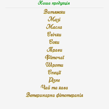
Наша продукція
Витяжки
Мазі
Масла
Свічки
Соки
Трави
Фіточаї
Шроти
Спеції
Різне
Чай та кава
Ветеринарна фітотерапія