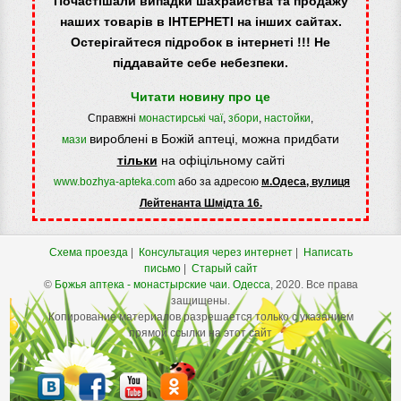
Почастішали випадки шахрайства та продажу
наших товарів в ІНТЕРНЕТІ на інших сайтах.
Остерігайтеся підробок в інтернеті !!! Не
піддавайте себе небезпеки.
Читати новину про це
Справжні
монастирські чаї
,
збори
,
настойки
,
вироблені в Божій аптеці, можна придбати
мази
тільки
на офіцільному сайті
www.bozhya-apteka.com
або за адресою
м.Одеса, вулиця
Лейтенанта Шмідта 16.
Схема проезда
|
Консультация через интернет
|
Написать
письмо
|
Старый сайт
©
Божья аптека - монастырские чаи.
Одесса
, 2020. Все права
защищены.
Копирование материалов разрешается только с указанием
прямой ссылки на этот сайт