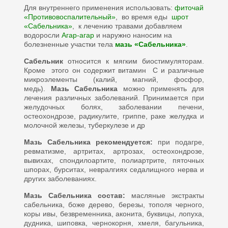
Для внутреннего применения использовать:
фиточай
«Противовоспалительный»
, во время еды
шрот
«Сабельника»
, к лечению травами добавляем
водоросли
Агар-агар
и наружно наносим на
болезненные участки тела
мазь «Сабельника»
.
Сабельник
относится к мягким биостимуляторам.
Кроме этого он содержит витамин С и различные
микроэлементы (калий, магний, фосфор,
медь).
Мазь Сабельника
можно применять для
лечения различных заболеваний. Принимается при
желудочных болях, заболевании печени,
остеохондрозе, радикулите, гриппе, раке желудка и
молочной железы, туберкулезе и др
Мазь Сабельника р
екомендуется:
при подагре,
ревматизме, артритах, артрозах, остеохондрозе,
вывихах, спондилоартите, полиартрите, пяточных
шпорах, бурситах, невралгиях седалищного нерва и
других заболеваниях.
Мазь Сабельника с
остав:
масляные экстракты
сабельника, боже дерево, березы, тополя черного,
коры ивы, безвременника, аконита, буквицы, лопуха,
дудника, шиповка, чернокорня, хмеля, багульника,