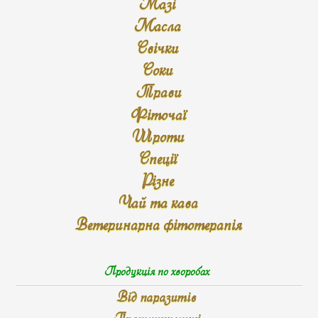
Мазі
Масла
Свічки
Соки
Трави
Фіточаї
Шроти
Спеції
Різне
Чай та кава
Ветеринарна фітотерапія
Продукція по хворобах
Від паразитів