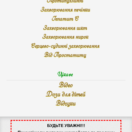
Протипухлинні
Захворювання печінки
Гепатит С
Захворювання шкт
Захворювання нирок
Серцево-судинні захворювання
Від Простатиту
Цікаве
Відео
Дози для дітей
Відгуки
БУДЬТЕ УВАЖНІ!!!