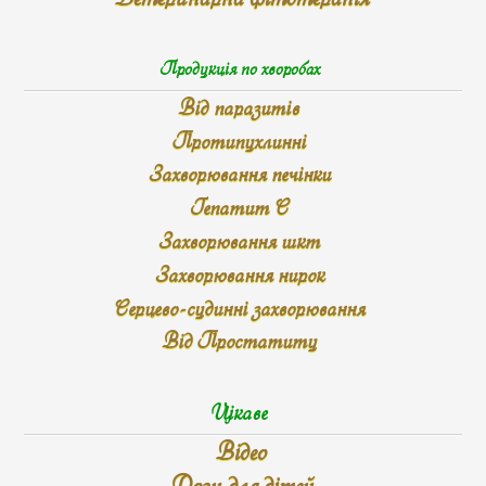
Продукція по хворобах
Від паразитів
Протипухлинні
Захворювання печінки
Гепатит С
Захворювання шкт
Захворювання нирок
Серцево-судинні захворювання
Від Простатиту
Цікаве
Відео
Дози для дітей