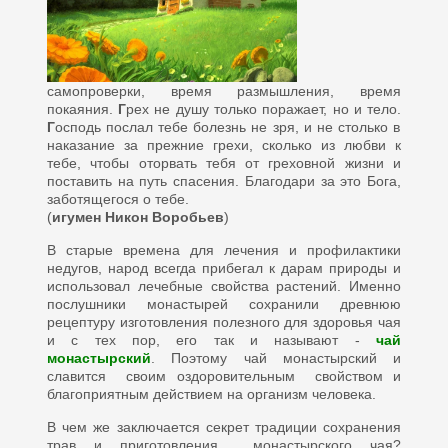
самопроверки, время размышления, время
покаяния.
Г
рех не душу только поражает, но и тело.
Г
осподь послал тебе болезнь не зря, и не столько в
наказание за прежние грехи, сколько из любви к
тебе, чтобы оторвать тебя от греховной жизни и
поставить на путь спасения. Благодари за это Бога,
заботящегося о тебе.
(
игумен Никон Воробьев
)
В старые времена для лечения и профилактики
недугов, народ всегда прибегал к дарам природы и
использовал лечебные свойства растений. Именно
послушники монастырей сохранили древнюю
рецептуру изготовления полезного для здоровья чая
и с тех пор, его так и называют -
чай
монастырский
. Поэтому чай монастырский и
славится своим оздоровительным свойством и
благоприятным действием на организм человека.
В чем же заключается секрет традиции сохранения
трав и приготовления монастырского чая?