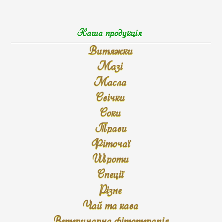
Наша продукція
Витяжки
Мазі
Масла
Свічки
Соки
Трави
Фіточаї
Шроти
Спеції
Різне
Чай та кава
Ветеринарна фітотерапія