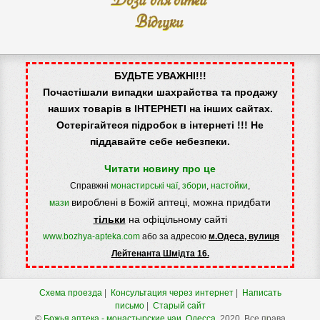
Відгуки
БУДЬТЕ УВАЖНІ!!!
Почастішали випадки шахрайства та продажу
наших товарів в ІНТЕРНЕТІ на інших сайтах.
Остерігайтеся підробок в інтернеті !!! Не
піддавайте себе небезпеки.
Читати новину про це
Справжні
монастирські чаї
,
збори
,
настойки
,
вироблені в Божій аптеці, можна придбати
мази
тільки
на офіцільному сайті
www.bozhya-apteka.com
або за адресою
м.Одеса, вулиця
Лейтенанта Шмідта 16.
Схема проезда
|
Консультация через интернет
|
Написать
письмо
|
Старый сайт
©
Божья аптека - монастырские чаи.
Одесса
, 2020. Все права