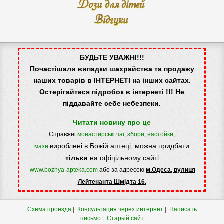
Дози для дітей
Відгуки
БУДЬТЕ УВАЖНІ!!!
Почастішали випадки шахрайства та продажу
наших товарів в ІНТЕРНЕТІ на інших сайтах.
Остерігайтеся підробок в інтернеті !!! Не
піддавайте себе небезпеки.
Читати новину про це
Справжні
монастирські чаї
,
збори
,
настойки
,
вироблені в Божій аптеці, можна придбати
мази
тільки
на офіцільному сайті
www.bozhya-apteka.com
або за адресою
м.Одеса, вулиця
Лейтенанта Шмідта 16.
Схема проезда
|
Консультация через интернет
|
Написать
письмо
|
Старый сайт