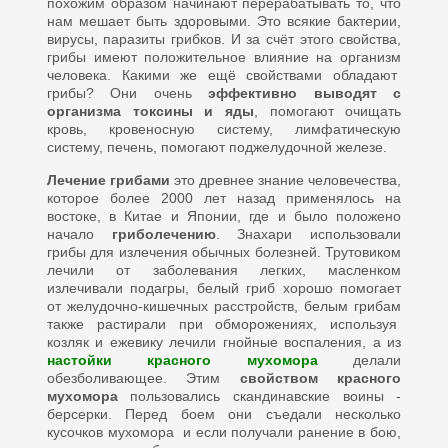
похожим образом начинают перерабатывать то, что
нам мешает быть здоровыми. Это всякие бактерии,
вирусы, паразиты грибков. И за счёт этого свойства,
грибы имеют положительное влияние на организм
человека. Какими же ещё свойствами обладают
грибы? Они очень
эффективно выводят с
организма токсины и яды
, помогают очищать
кровь, кровеносную систему, лимфатическую
систему, печень, помогают поджелудочной железе.
Лечение грибами
это древнее знание человечества,
которое более 2000 лет назад применялось на
востоке, в Китае и Японии, где и было положено
начало
гриболечению
. Знахари использовали
грибы для излечения обычных болезней. Трутовиком
лечили от заболевания легких, масленком
излечивали подагры, белый гриб хорошо помогает
от желудочно-кишечных расстройств, белым грибам
также растирали при обморожениях, используя
козляк и ежевику лечили гнойные воспаления, а из
настойки красного мухомора
делали
обезболивающее. Этим
свойством красного
мухомора
пользовались скандинавские воины -
берсерки. Перед боем они съедали несколько
кусочков мухомора и если получали ранение в бою,