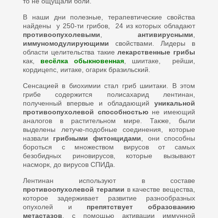
то не ощущали боли.
В наши дни полезные, терапевтические свойства
найдены у 250-ти грибов, 24 из которых обладают
противоопухолевыми
,
антивирусными
,
иммуномодулирующими
свойствами. Лидеры в
области целительства такие
лекарственные грибы
как,
весёлка обыкновенная
, шиитаке, рейши,
кордицепс, иитаке, огарик бразильский.
Сенсацией в биохимии стал гриб шиитаки. В этом
грибе содержится полисахарид лентинан,
полученный впервые и обладающий
уникальной
противоопухолевой способностью
не имеющий
аналогов в растительном мире. Также, были
выделены летуче-подобные соединения, которые
назвали
грибными фитонцидами
, они способны
бороться с множеством вирусов от самых
безобидных риновирусов, которые вызывают
насморк, до вирусов СПИДа.
Лентинан используют в составе
противоопухолевой терапии
в качестве вещества,
которое задерживает развитие разнообразных
опухолей и
препятствует образованию
метастазов
, с помощью активации иммунной