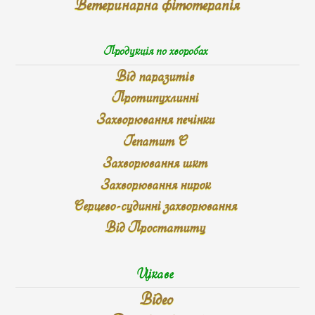
Ветеринарна фітотерапія
Продукція по хворобах
Від паразитів
Протипухлинні
Захворювання печінки
Гепатит С
Захворювання шкт
Захворювання нирок
Серцево-судинні захворювання
Від Простатиту
Цікаве
Відео