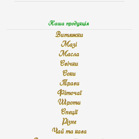
Наша продукція
Витяжки
Мазі
Масла
Свічки
Соки
Трави
Фіточаї
Шроти
Спеції
Різне
Чай та кава