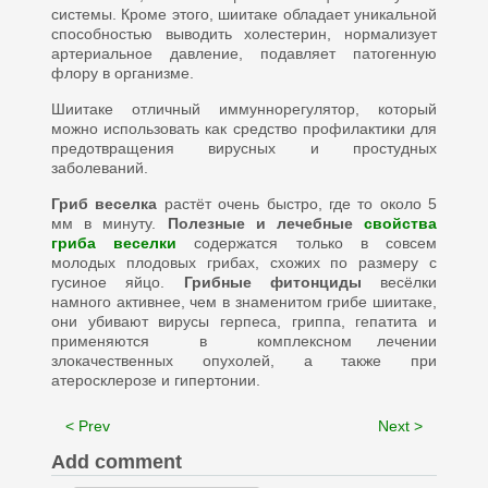
системы. Кроме этого, шиитаке обладает уникальной
способностью выводить холестерин, нормализует
артериальное давление, подавляет патогенную
флору в организме.
Шиитаке отличный иммуннорегулятор, который
можно использовать как средство профилактики для
предотвращения вирусных и простудных
заболеваний.
Гриб веселка
растёт очень быстро, где то около 5
мм в минуту.
Полезные и лечебные
свойства
гриба веселки
содержатся только в совсем
молодых плодовых грибах, схожих по размеру с
гусиное яйцо.
Грибные фитонциды
весёлки
намного активнее, чем в знаменитом грибе шиитаке,
они убивают вирусы герпеса, гриппа, гепатита и
применяются в комплексном лечении
злокачественных опухолей, а также при
атеросклерозе и гипертонии.
< Prev
Next >
Add comment