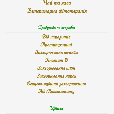
Чай та кава
Ветеринарна фітотерапія
Продукція по хворобах
Від паразитів
Протипухлинні
Захворювання печінки
Гепатит С
Захворювання шкт
Захворювання нирок
Серцево-судинні захворювання
Від Простатиту
Цікаве