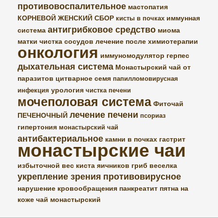
противовоспалительное
мастопатия
КОРНЕВОЙ ЖЕНСКИЙ СБОР
иммунная
кисты в почках
антигрибковое средство
система
миома
матки
чистка сосудов
лечение после химиотерапии
онкология
иммуномодулятор
герпес
дыхательная система
Монастырский чай от
паразитов
цитварное семя
папилломовирусная
урология
инфекция
чистка печени
мочеполовая система
Фиточай
лечение печени
ПЕЧЕНОЧНЫЙ
псориаз
гипертония
монастырский чай
антибактериальное
камни в почках
гастрит
монастырские чаи
избыточной вес
киста яичников
гриб веселка
укрепление зрения
противовирусное
нарушение кровообращения
панкреатит
пятна на
коже
чай монастырский