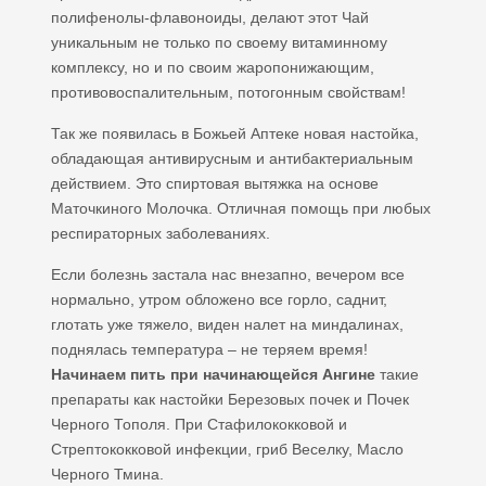
полифенолы-флавоноиды, делают этот Чай
уникальным не только по своему витаминному
комплексу, но и по своим жаропонижающим,
противовоспалительным, потогонным свойствам!
Так же появилась в Божьей Аптеке новая настойка,
обладающая антивирусным и антибактериальным
действием. Это спиртовая вытяжка на основе
Маточкиного Молочка. Отличная помощь при любых
респираторных заболеваниях.
Если болезнь застала нас внезапно, вечером все
нормально, утром обложено все горло, саднит,
глотать уже тяжело, виден налет на миндалинах,
поднялась температура – не теряем время!
Начинаем пить при начинающейся Ангине
такие
препараты как настойки Березовых почек и Почек
Черного Тополя. При Стафилококковой и
Стрептококковой инфекции, гриб Веселку, Масло
Черного Тмина.