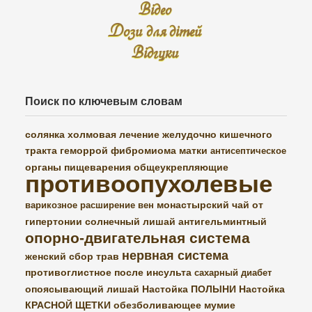
Відео
Дози для дітей
Відгуки
Поиск по ключевым словам
солянка холмовая
лечение желудочно кишечного
тракта
геморрой
фибромиома матки
антисептическое
органы пищеварения
общеукрепляющие
противоопухолевые
монастырский чай от
варикозное расширение вен
гипертонии
солнечный лишай
антигельминтный
опорно-двигательная система
нервная система
женский сбор трав
противоглистное
после инсульта
сахарный диабет
опоясывающий лишай
Настойка ПОЛЫНИ
Настойка
КРАСНОЙ ЩЕТКИ
обезболивающее
мумие