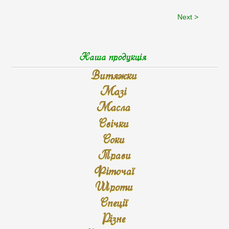
Next >
Наша продукція
Витяжки
Мазі
Масла
Свічки
Соки
Трави
Фіточаї
Шроти
Спеції
Різне