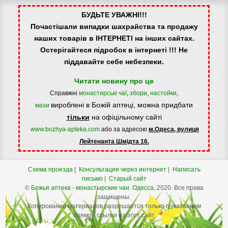
БУДЬТЕ УВАЖНІ!!!
Почастішали випадки шахрайства та продажу
наших товарів в ІНТЕРНЕТІ на інших сайтах.
Остерігайтеся підробок в інтернеті !!! Не
піддавайте себе небезпеки.
Читати новину про це
Справжні
монастирські чаї
,
збори
,
настойки
,
вироблені в Божій аптеці, можна придбати
мази
тільки
на офіцільному сайті
www.bozhya-apteka.com
або за адресою
м.Одеса, вулиця
Лейтенанта Шмідта 16.
Схема проезда
|
Консультация через интернет
|
Написать
письмо
|
Старый сайт
©
Божья аптека - монастырские чаи.
Одесса
, 2020. Все права
защищены.
Копирование материалов разрешается только с указанием
прямой ссылки на этот сайт