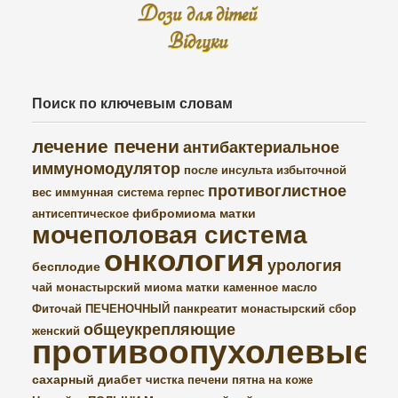
Дози для дітей
Відгуки
Поиск по ключевым словам
лечение печени
антибактериальное
иммуномодулятор
после инсульта
избыточной
противоглистное
вес
иммунная система
герпес
фибромиома матки
антисептическое
мочеполовая система
онкология
урология
бесплодие
чай монастырский
миома матки
каменное масло
Фиточай ПЕЧЕНОЧНЫЙ
панкреатит
монастырский сбор
общеукрепляющие
женский
противоопухолевые
сахарный диабет
чистка печени
пятна на коже