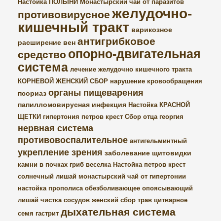
Настойка ПОЛЫНИ
Монастырский чай от паразитов
желудочно-
противовирусное
кишечный тракт
варикозное
антигрибковое
расширение вен
опорно-двигательная
средство
система
лечение желудочно кишечного тракта
КОРНЕВОЙ ЖЕНСКИЙ СБОР
нарушение кровообращения
органы пищеварения
псориаз
папилломовирусная инфекция
Настойка КРАСНОЙ
ЩЕТКИ
гипертония
петров крест
Сбор отца георгия
нервная система
противовоспалительное
антигельминтный
укрепление зрения
заболевание щитовидки
камни в почках
гриб веселка
Настойка петров крест
солнечный лишай
монастырский чай от гипертонии
настойка прополиса
обезболивающее
опоясывающий
лишай
чистка сосудов
женский сбор трав
цитварное
дыхательная система
семя
гастрит