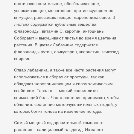
противовоспалительное, обезболивающее,
успокаивающее, мочегонное, противосудорожное,
вяжущее, ранозаживляющее, жаропонижающее. В
листьях содержатся дубильные вещества,
флавоноиды, витамин С, каротин, антоцианы.
Собирают и высушивают листья во время цветения
растения. В цветах Лабазника содержатся
флавоноиды рутин, авикулярин, кверцетин, гликозид
спиреин.
Отвар лабазника, а также все части растения могут
использоваться в сборах от простуды, так как
обладают жаропонижающим и спазмолитическим
свойством. Таволга — мягкий спазмолитик,
снимающий боль. Часто растение принимают, чтобы
облегчить состояние метеочувствительных людей, у
которых болит голова на изменение погоды.
Самый мощный оздоровительный компонент
растения – салициловый альдегид. Из-за его