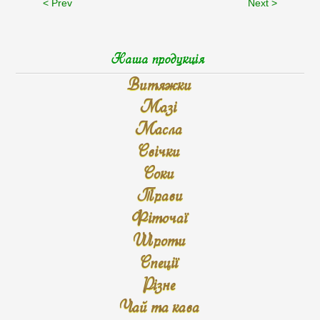
< Prev
Next >
Наша продукція
Витяжки
Мазі
Масла
Свічки
Соки
Трави
Фіточаї
Шроти
Спеції
Різне
Чай та кава