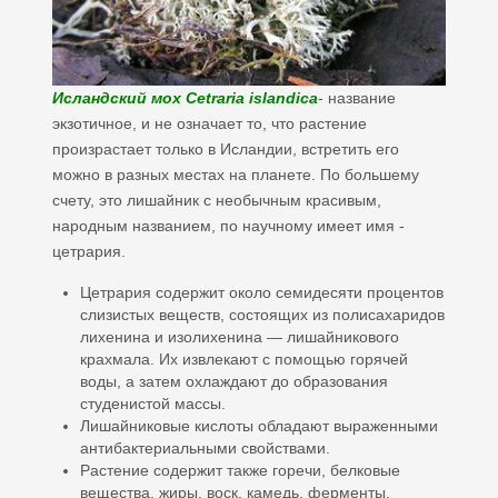
Исландский мох Cetraria islandica
- название
экзотичное, и не означает то, что растение
произрастает только в Исландии, встретить его
можно в разных местах на планете. По большему
счету, это лишайник с необычным красивым,
народным названием, по научному имеет имя -
цетрария.
Цетрария содержит около семидесяти процентов
слизистых веществ, состоящих из полисахаридов
лихенина и изолихенина — лишайникового
крахмала. Их извлекают с помощью горячей
воды, а затем охлаждают до образования
студенистой массы.
Лишайниковые кислоты обладают выраженными
антибактериальными свойствами.
Растение содержит также горечи, белковые
вещества, жиры, воск, камедь, ферменты,