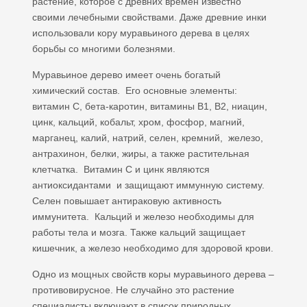
растение, которое с древних времен известно
своими лечебными свойствами. Даже древние инки
использовали кору муравьиного дерева в целях
борьбы со многими болезнями.
Муравьиное дерево имеет очень богатый
химический состав. Его основные элементы:
витамин С, бета-каротин, витамины В1, В2, ниацин,
цинк, кальций, кобальт, хром, фосфор, магний,
марганец, калий, натрий, селен, кремний, железо,
антрахинон, белки, жиры, а также растительная
клетчатка. Витамин С и цинк являются
антиоксидантами и защищают иммунную систему.
Селен повышает антираковую активность
иммунитета. Кальций и железо необходимы для
работы тела и мозга. Также кальций защищает
кишечник, а железо необходимо для здоровой крови.
Одно из мощных свойств коры муравьиного дерева –
противовирусное. Не случайно это растение
специалисты включают в список природных