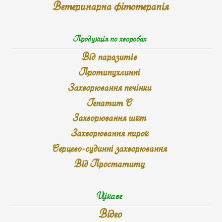
Ветеринарна фітотерапія
Продукція по хворобах
Від паразитів
Протипухлинні
Захворювання печінки
Гепатит С
Захворювання шкт
Захворювання нирок
Серцево-судинні захворювання
Від Простатиту
Цікаве
Відео