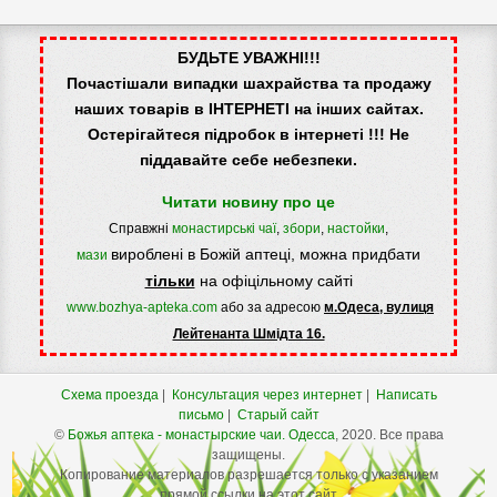
БУДЬТЕ УВАЖНІ!!!
Почастішали випадки шахрайства та продажу
наших товарів в ІНТЕРНЕТІ на інших сайтах.
Остерігайтеся підробок в інтернеті !!! Не
піддавайте себе небезпеки.
Читати новину про це
Справжні
монастирські чаї
,
збори
,
настойки
,
вироблені в Божій аптеці, можна придбати
мази
тільки
на офіцільному сайті
www.bozhya-apteka.com
або за адресою
м.Одеса, вулиця
Лейтенанта Шмідта 16.
Схема проезда
|
Консультация через интернет
|
Написать
письмо
|
Старый сайт
©
Божья аптека - монастырские чаи.
Одесса
, 2020. Все права
защищены.
Копирование материалов разрешается только с указанием
прямой ссылки на этот сайт