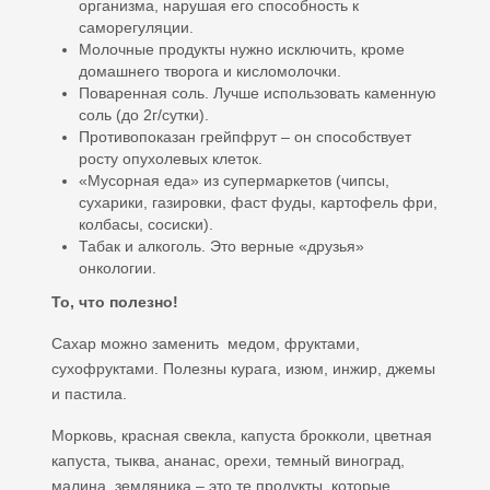
организма, нарушая его способность к
саморегуляции.
Молочные продукты нужно исключить, кроме
домашнего творога и кисломолочки.
Поваренная соль. Лучше использовать каменную
соль (до 2г/сутки).
Противопоказан грейпфрут – он способствует
росту опухолевых клеток.
«Мусорная еда» из супермаркетов (чипсы,
сухарики, газировки, фаст фуды, картофель фри,
колбасы, сосиски).
Табак и алкоголь. Это верные «друзья»
онкологии.
То, что полезно!
Сахар можно заменить медом, фруктами,
сухофруктами. Полезны курага, изюм, инжир, джемы
и пастила.
Морковь, красная свекла, капуста брокколи, цветная
капуста, тыква, ананас, орехи, темный виноград,
малина, земляника – это те продукты, которые