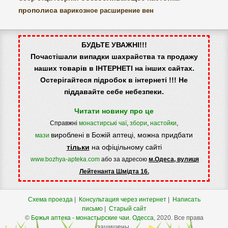
прополиса
варикозное расширение вен
БУДЬТЕ УВАЖНІ!!!
Почастішали випадки шахрайства та продажу
наших товарів в ІНТЕРНЕТІ на інших сайтах.
Остерігайтеся підробок в інтернеті !!! Не
піддавайте себе небезпеки.
Читати новину про це
Справжні
монастирські чаї
,
збори
,
настойки
,
вироблені в Божій аптеці, можна придбати
мази
тільки
на офіцільному сайті
www.bozhya-apteka.com
або за адресою
м.Одеса, вулиця
Лейтенанта Шмідта 16.
Схема проезда
|
Консультация через интернет
|
Написать
письмо
|
Старый сайт
©
Божья аптека - монастырские чаи.
Одесса
, 2020. Все права
защищены.