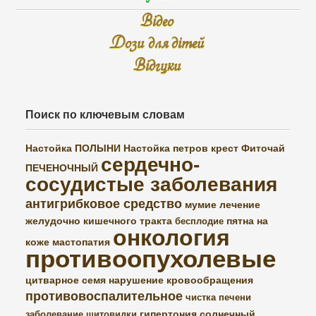
Відео
Дози для дітей
Відгуки
Поиск по ключевым словам
Настойка ПОЛЫНИ
Настойка петров крест
Фиточай
сердечно-
ПЕЧЕНОЧНЫЙ
сосудистые заболевания
антигрибковое средство
мумие
лечение
желудочно кишечного тракта
пятна на
бесплодие
онкология
коже
мастопатия
противоопухолевые
цитварное семя
нарушение кровообращения
противовоспалительное
чистка печени
гипертония
солнечный
заболевание щитовидки