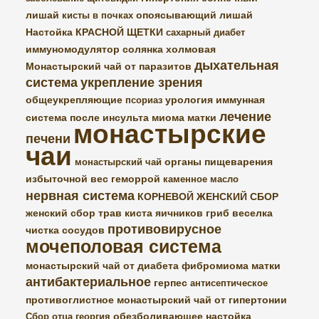
лишай
опоясывающий лишай
кисты в почках
Настойка КРАСНОЙ ЩЕТКИ
сахарный диабет
иммуномодулятор
солянка холмовая
дыхательная
Монастырский чай от паразитов
система
укрепление зрения
общеукрепляющие
урология
иммунная
псориаз
лечение
система
после инсульта
миома матки
монастырские
печени
чаи
органы пищеварения
монастырский чай
избыточной вес
геморрой
каменное масло
нервная система
КОРНЕВОЙ ЖЕНСКИЙ СБОР
женский сбор трав
киста яичников
гриб веселка
противовирусное
чистка сосудов
мочеполовая система
монастырский чай от диабета
фибромиома матки
антибактериальное
герпес
антисептическое
противоглистное
монастырский чай от гипертонии
обезболивающее
настойка
Сбор отца георгия