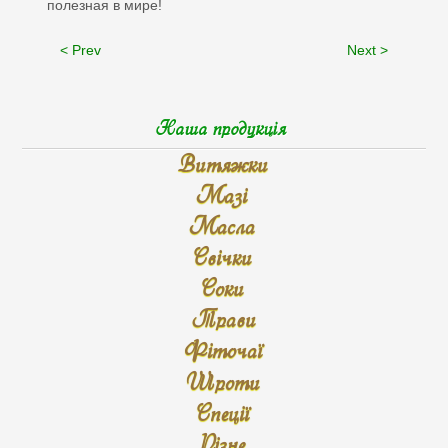
полезная в мире!
< Prev
Next >
Наша продукція
Витяжки
Мазі
Масла
Свічки
Соки
Трави
Фіточаї
Шроти
Спеції
Різне