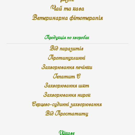
Чай та кава
Ветеринарна фітотерапія
Продукція по хворобах
Від паразитів
Протипухлинні
Захворювання печінки
Гепатит С
Захворювання шкт
Захворювання нирок
Серцево-судинні захворювання
Від Простатиту
Цікаве