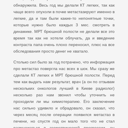
обнаружила. Весь год мы делали КТ легких, так как
чаще всего опухоли в почке метастазируют именно в
легкие, да и там были какие-то непонятные точки,
которые нужно было каждых 3 мес. смотреть в
динамике. МРТ брюшной полости не делали все это
время так как не хотели облучать, да и введение
контраста папа очень плохо переносил, плюс на все
обследования просто денег не хватало.
Столько сил было за год потрачено, что информация
про метастаз повергла нас всех в шок. Мы сразу же
сделали КТ легких и МРТ брюшной полости. Перед
тем как выдать нам результат, врач (а он по отзывам
нескольких онкологов лучший в Киеве радиолог)
несколько раз нам звонил чтобы уточнить не
проходили ли мы химиотерапию. Его заключение
нас сильно удивило и обрадовало, он сказал, что
через месяц после операции появился метастаз в
печени, но спустя год он мало того что не стал
размножаться в геометрической прогрессии, он