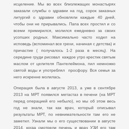
исцеление. Мы во всех близлежащих монастырях
заказали службы о здравии на год, сорок заказных
литургий о здравии обновляли каждые 40 дней,
чтобы они не прирывались. Папа всех простил и со
всеми примирился, молился ежедневно за своих
усопших родных. Максимально часто ходил на
исповедь (вспоминал все грехи, начиная с детства) и
причастие ( получалось 1-2 раза в месяц). На
середине груди рисовал каждое утро крестик святым
маслом от целителя Пантелеймона, пил немножко
святой воды и употреблял просфору. Вся семья за
него искренне молилась.
Операция была в августе 2013, а уже в сентябре
2013 на МРТ появился метастаз в печени (на МРТ
перед операцией его небыло), но мы об этом весь
год не знали, так как врач, который описывал
результаты МРТ, по невнимательности там его не
заметил. Узнали мы о его существовании в августе
2014, когда смотрели печень и врач УЗИ его там