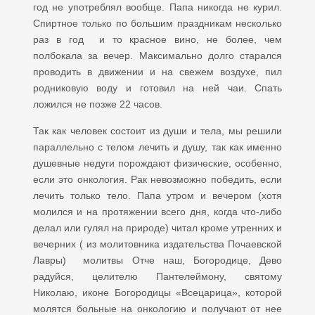
год не употреблял вообще. Папа никогда не курил.
Спиртное только по большим праздникам несколько
раз в год и то красное вино, не более, чем
полбокала за вечер. Максимально долго старался
проводить в движении и на свежем воздухе, пил
родниковую воду и готовил на ней чаи. Спать
ложился не позже 22 часов.
Так как человек состоит из души и тела, мы решили
параллельно с телом лечить и душу, так как именно
душевные недуги порождают физические, особенно,
если это онкология. Рак невозможно победить, если
лечить только тело. Папа утром и вечером (хотя
молился и на протяжении всего дня, когда что-либо
делал или гулял на природе) читал кроме утренних и
вечерних ( из молитовника издательства Почаевской
Лавры) молитвы Отче наш, Богородице, Дево
радуйся, целителю Пантелеймону, святому
Николаю, иконе Богородицы «Всецарица», которой
молятся больные на онкологию и получают от нее