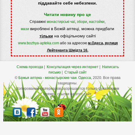
піддавайте себе небезпеки.
Читати новину про це
Справжні
монастирські чаї
,
збори
,
настойки
,
вироблені в Божій аптеці, можна придбати
мази
тільки
на офіцільному сайті
www.bozhya-apteka.com
або за адресою
м.Одеса, вулиця
Лейтенанта Шмідта 16.
Схема проезда
|
Консультация через интернет
|
Написать
письмо
|
Старый сайт
©
Божья аптека - монастырские чаи.
Одесса
, 2020. Все права
защищены.
Копирование материалов разрешается только с указанием
прямой ссылки на этот сайт