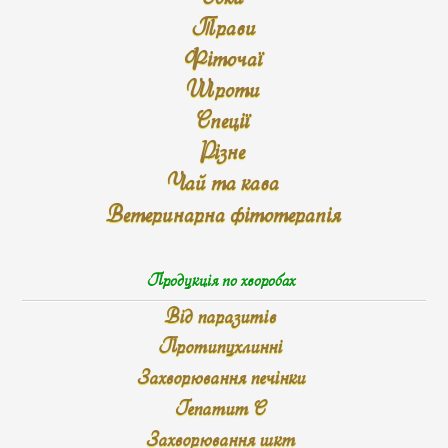
Трави
Фіточаї
Шроти
Спеції
Різне
Чай та кава
Ветеринарна фітотерапія
Продукція по хворобах
Від паразитів
Протипухлинні
Захворювання печінки
Гепатит С
Захворювання шкт