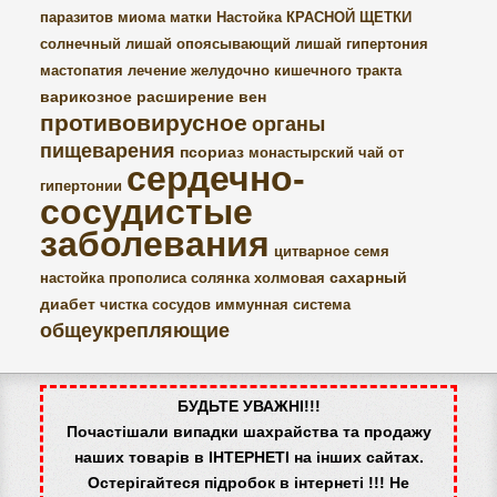
паразитов
миома матки
Настойка КРАСНОЙ ЩЕТКИ
солнечный лишай
опоясывающий лишай
гипертония
мастопатия
лечение желудочно кишечного тракта
варикозное расширение вен
противовирусное
органы
пищеварения
псориаз
монастырский чай от
сердечно-
гипертонии
сосудистые
заболевания
цитварное семя
сахарный
настойка прополиса
солянка холмовая
диабет
чистка сосудов
иммунная система
общеукрепляющие
БУДЬТЕ УВАЖНІ!!!
Почастішали випадки шахрайства та продажу
наших товарів в ІНТЕРНЕТІ на інших сайтах.
Остерігайтеся підробок в інтернеті !!! Не