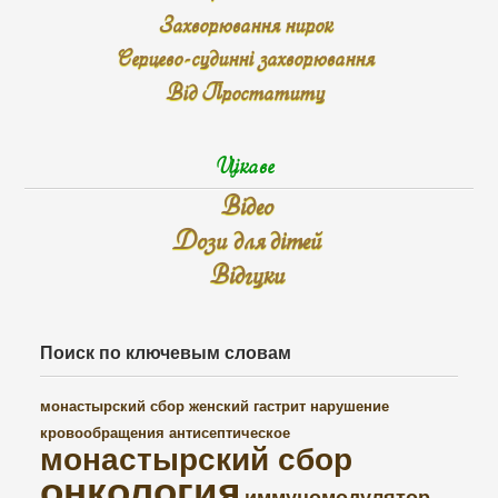
Захворювання нирок
Серцево-судинні захворювання
Від Простатиту
Цікаве
Відео
Дози для дітей
Відгуки
Поиск по ключевым словам
монастырский сбор женский
гастрит
нарушение
кровообращения
антисептическое
монастырский сбор
онкология