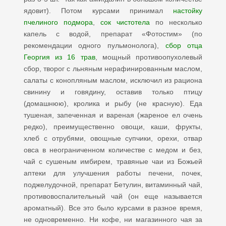
ядовит). Потом курсами принимал
настойку
пчелиного подмора
,
сок чистотела
по несколько
капель с водой, препарат «Фотостим» (по
рекомендации одного пульмонолога),
сбор отца
Георгия из 16 трав
, мощный противоопухолевый
сбор, творог с льняным нерафинированным маслом,
салаты с конопляным маслом, исключил из рациона
свинину и говядину, оставив только птицу
(домашнюю), кролика и рыбу (не красную). Еда
тушеная, запеченная и вареная (жареное ел очень
редко), преимущественно овощи, каши, фрукты,
хлеб с отрубями, овощные супчики, орехи, отвар
овса в неограниченном количестве с медом и без,
чай с сушеным имбирем, травяные чаи из Божьей
аптеки для улучшения работы печени, почек,
поджелудочной, препарат Бетулин, витаминный чай,
противовоспалительный чай (он еще называется
ароматный). Все это было курсами в разное время,
не одновременно. Ни кофе, ни магазинного чая за