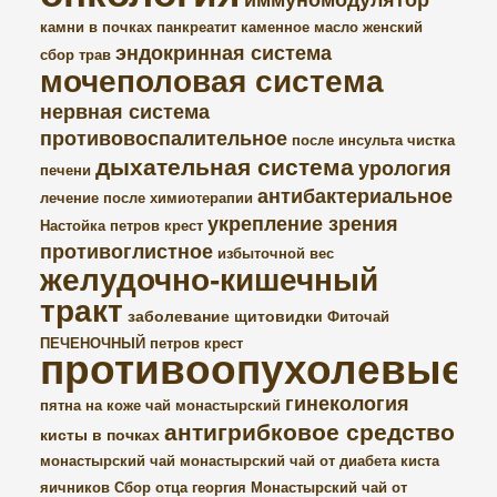
иммуномодулятор
камни в почках
панкреатит
каменное масло
женский
эндокринная система
сбор трав
мочеполовая система
нервная система
противовоспалительное
после инсульта
чистка
дыхательная система
урология
печени
антибактериальное
лечение после химиотерапии
укрепление зрения
Настойка петров крест
противоглистное
избыточной вес
желудочно-кишечный
тракт
заболевание щитовидки
Фиточай
ПЕЧЕНОЧНЫЙ
петров крест
противоопухолевые
гинекология
пятна на коже
чай монастырский
антигрибковое средство
кисты в почках
монастырский чай
монастырский чай от диабета
киста
яичников
Сбор отца георгия
Монастырский чай от