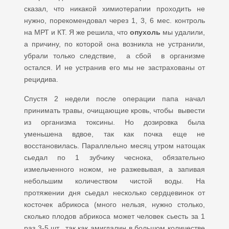
сказал, что никакой химиотерапии проходить не
нужно, порекомендовал через 1, 3, 6 мес. контроль
на МРТ и КТ. Я же решила, что
опухоль
мы удалили,
а причину, по которой она возникла не устранили,
убрали только следствие, а сбой в организме
остался. И не устранив его мы не застрахованы от
рецидива.
Спустя 2 недели после операции папа начал
принимать травы, очищающие кровь, чтобы вывести
из организма токсины. Но дозировка была
уменьшена вдвое, так как почка еще не
восстановилась. Параллельно месяц утром натощак
сьедал по 1 зубчику чеснока, обязательно
измельченного ножом, не разжевывая, а запивая
небольшим количеством чистой воды. На
протяжении дня сьедал несколько сердцевинок от
косточек абрикоса (много нельзя, нужно столько,
сколько плодов абрикоса может человек сьесть за 1
раз 3-5 шт. так как амигдалин в большом количестве